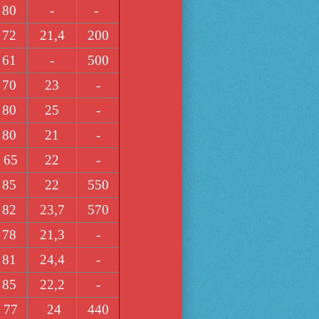
80
-
-
72
21,4
200
61
-
500
70
23
-
80
25
-
80
21
-
65
22
-
85
22
550
82
23,7
570
78
21,3
-
81
24,4
-
85
22,2
-
77
24
440