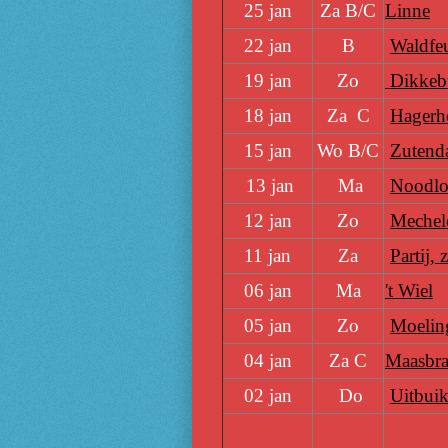
25 jan
Za B/C
Linne
22 jan
B
Waldfeu
19 jan
Zo
Dikkeb
18 jan
Za C
Hagerho
15 jan
Wo B/C
Zutend
13 jan
Ma
Noodlot
12 jan
Zo
Mechele
11 jan
Za
Partij,
06 jan
Ma
't Wiel
05 jan
Zo
Moelin
04 jan
Za C
Maasbra
02 jan
Do
Uitbuik