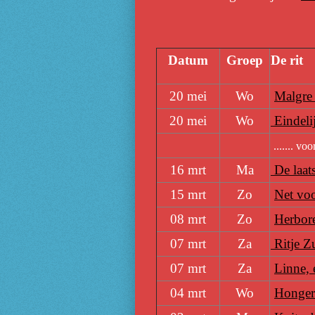
Datum
Groep
De rit
20 mei
Wo
Malgre
20 mei
Wo
Eindeli
....... vo
16 mrt
Ma
De laats
15 mrt
Zo
Net voo
08 mrt
Zo
Herbor
07 mrt
Za
Ritje Z
07 mrt
Za
Linne, 
04 mrt
Wo
Honger 