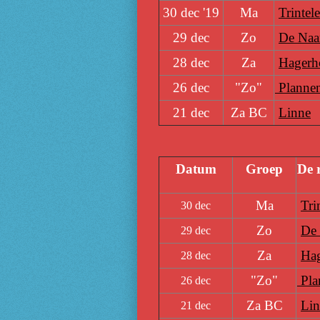
30 dec '19
Ma
Trintel
29 dec
Zo
De Naam
28 dec
Za
Hagerho
26 dec
"Zo"
Plannen
21 dec
Za BC
Linne
Datum
Groep
De r
Ma
Tri
30 dec
Zo
De 
29 dec
Za
Hag
28 dec
"Zo"
Pla
26 dec
Za BC
Lin
21 dec