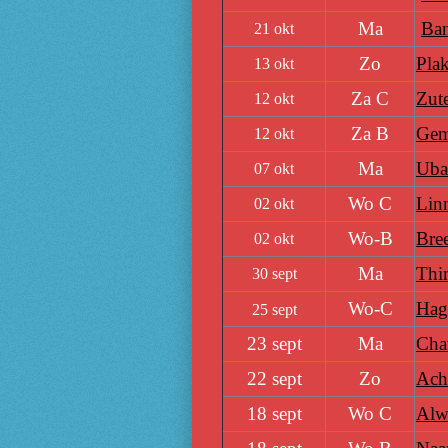
Ma
Ban
21 okt
Zo
Pla
13 okt
Za C
Zut
12 okt
Za B
Gem
12 okt
Ma
Ubac
07 okt
Wo C
Lin
02 okt
Wo-B
Bre
02 okt
Ma
Thi
30 sept
Wo-C
Hag
25 sept
23 sept
Ma
Cha
22 sept
Zo
Ach
18 sept
Wo C
Alw