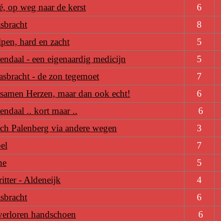
é, op weg naar de kerst
6
sbracht
8
pen, hard en zacht
5
endaal - een eigenaardig medicijn
5
sbracht - de zon tegemoet
7
samen Herzen, maar dan ook echt!
6
endaal .. kort maar ..
6
ch Palenberg via andere wegen
3
el
7
ne
5
itter - Aldeneijk
4
sbracht
6
verloren handschoen
6