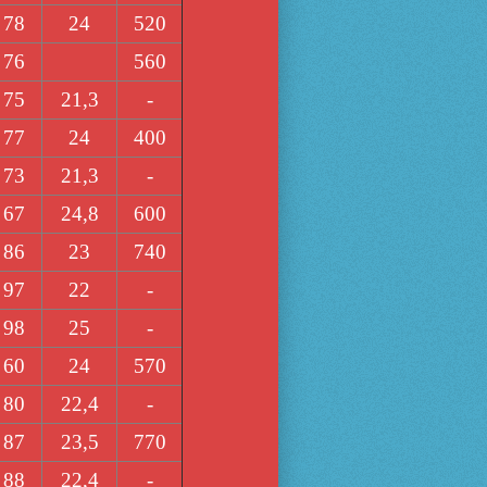
78
24
520
76
560
75
21,3
-
77
24
400
73
21,3
-
67
24,8
600
86
23
740
97
22
-
98
25
-
60
24
570
80
22,4
-
87
23,5
770
88
22,4
-