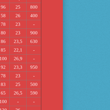
96
25
800
58
26
400
78
23
-
80
23
900
86
23,5
630
85
22,1
-
100
26,9
-
92
23,3
950
78
23
-
83
25
500
65
26,5
590
100
-
-