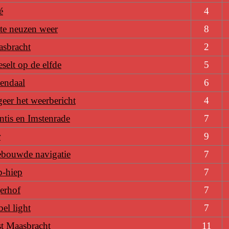
é
4
te neuzen weer
8
sbracht
2
elt op de elfde
5
endaal
6
eer het weerbericht
4
ntis en Imstenrade
7
r
9
ebouwde navigatie
7
p-hiep
7
erhof
7
el light
7
st Maasbracht
11