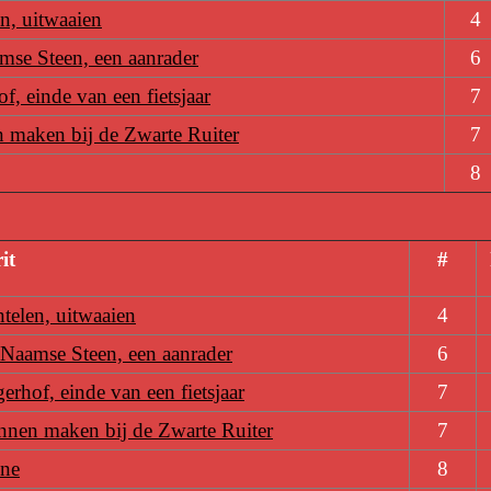
en, uitwaaien
4
se Steen, een aanrader
6
f, einde van een fietsjaar
7
 maken bij de Zwarte Ruiter
7
8
it
#
ntelen, uitwaaien
4
Naamse Steen, een aanrader
6
erhof, einde van een fietsjaar
7
nnen maken bij de Zwarte Ruiter
7
ne
8