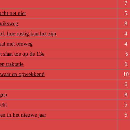
7
cht net niet
5
uiksweg
8
f, hoe rustig kan het zijn
4
aal met omweg
4
 slaat toe op de 13e
5
n traktatie
6
 zwaar en opwekkend
10
6
gen
8
cht
5
en in het nieuwe jaar
5