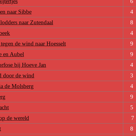
jtertjes
6
en naar Sibbe
4
lodders naar Zutendaal
8
beek
4
tegen de wind naar Hoesselt
9
e en Aubel
9
rfose bij Hoeve Jan
4
d door de wind
3
via de Molsberg
4
erg
9
acht
5
op de wereld
7
t
8