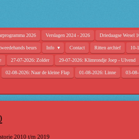
arprogramma 2026
Verslagen 2024 - 2026
Driedaagse Wesel 1
tweedehands beurs
Info
Contact
Ritten archief
10-1
e
27-07-2026: Zolder
29-07-2026: Klimrondje Joep - Ulvend
02-08-2026: Naar de kleine Flap
01-08-2026: Linne
03-08-
0
storie 2010 t/m 2019