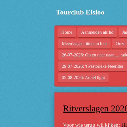
Ga
Tourclub Elsloo
direct
naar
de
Home
Aanmelden als lid
Ja
hoofdinhoud
Meerdaagse ritten archief
Onze 
26-07-2026: Op en neer naar .... rad
29-07-2026: 't Pastorieke Neeritter
05-08-2026: Aubel light
Ritverslagen 202
Voor wie terug wil kijken:
Hi