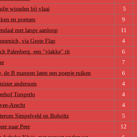
dje wisselen bij vlaai
5
kken en poetsen
9
endaal met lange aanloop
11
menich, via Grote Flap
4
h Palenberg, een "vlakke" rit
6
ne
7
e, de B mannen laten een poepje ruiken
6
mister andersom
4
erhof Tongerlo
4
vee-Arecht
4
terom Simpelveld en Boholtz
5
eer naar Peer
12