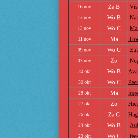
Za B
Vis
16 nov
Wo B
Nat
13 nov
Wo C
Maa
13 nov
Ma
Hoes
11 nov
Wo C
Zut
09 nov
Zo
Neg
03 nov
Wo B
Ava
30 okt
Wo C
Pee
30 okt
Ma
Ing
28 okt
Zo
Hie
27 okt
Za C
Hag
26 okt
Wo B
Aub
23 okt
Wo C
fee
23 okt