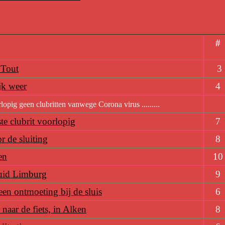
#
 Tout
3
jk weer
4
orlopig geen clubritten vanwege Corona virus .........
te clubrit voorlopig
7
r de sluiting
8
en
10
uid Limburg
9
een ontmoeting bij de sluis
6
naar de fiets, in Alken
8