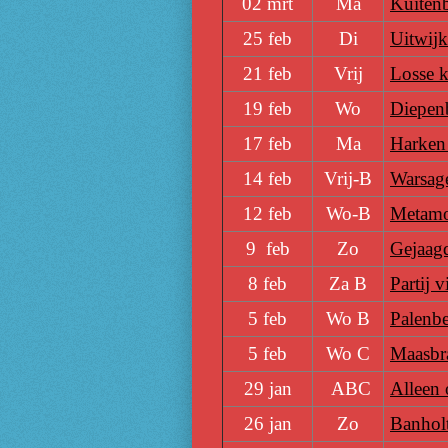
02 mrt
Ma
Kuitenbi
25 feb
Di
Uitwijk
21 feb
Vrij
Losse k
19 feb
Wo
Diepen
17 feb
Ma
Harken 
14 feb
Vrij-B
Warsag
12 feb
Wo-B
Metamo
9 feb
Zo
Gejaag
8 feb
Za B
Partij 
5 feb
Wo B
Palenb
5 feb
Wo C
Maasbr
29 jan
ABC
Alleen 
26 jan
Zo
Banhol