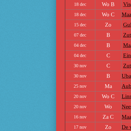
Wo B
Vis
18 dec
Wo C
Maa
18 dec
Zo
Gul
15 dec
B
Zut
07 dec
B
Maa
04 dec
C
Ein
04 dec
C
Zut
30 nov
B
Uba
30 nov
Ma
Aub
25 nov
Wo C
Lin
20 nov
Wo
Neer
20 nov
Za C
Maa
16 nov
Zo
De 
17 nov