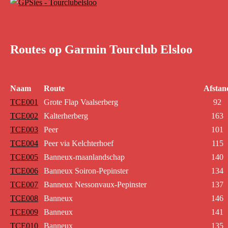
Routes op Garmin Tourclub Elsloo
Naam
Route
Afstan
TCE001
Grote Flap Vaalserberg
92
TCE002
Kalterherberg
163
TCE003
Peer
101
TCE004
Peer via Kelchterhoef
115
TCE005
Banneux-maanlandschap
140
TCE006
Banneux Soiron-Pepinster
134
TCE007
Banneux Nessonvaux-Pepinster
137
TCE008
Banneux
146
TCE009
Banneux
141
TCE010
Banneux
135