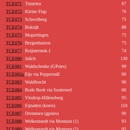
TCE071
Trintelen
87
TCE072
Kleine Flap
76
TCE073
Schweiberg
75
TCE074
Bokrijk
88
TCE075
Mopertingen
75
TCE076
Bergenhuizen
75
TCE077
Reijmerstok-1
74
TCE080
Julich
130
TCE081
Waldschenke (GPsies)
99
TCE082a
Eijs via Peppermill
90
TCE083
Waldfeucht
90
TCE084
Rode Beek via Susterseel
60
TCE085
Vlodrop-Hillensberg
95
TCE086
Eijnatten (koers)
110
TCE087
Dremmen (gpsies)
90
TCE088
Welkenraedt via Montzen (1)
93
TCE089
Welkenraedt via Montzen (2)
95