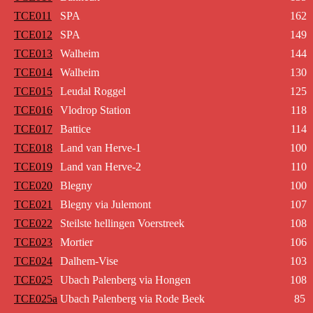
TCE011
SPA
162
TCE012
SPA
149
TCE013
Walheim
144
TCE014
Walheim
130
TCE015
Leudal Roggel
125
TCE016
Vlodrop Station
118
TCE017
Battice
114
TCE018
Land van Herve-1
100
TCE019
Land van Herve-2
110
TCE020
Blegny
100
TCE021
Blegny via Julemont
107
TCE022
Steilste hellingen Voerstreek
108
TCE023
Mortier
106
TCE024
Dalhem-Vise
103
TCE025
Ubach Palenberg via Hongen
108
TCE025a
Ubach Palenberg via Rode Beek
85