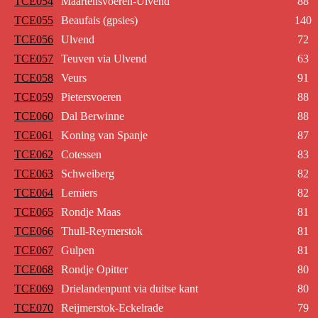
TCE054
Maartensvoeren-Ulvend
88
TCE055
Beaufais (gpsies)
140
TCE056
Ulvend
72
TCE057
Teuven via Ulvend
63
TCE058
Veurs
91
TCE059
Pietersvoeren
88
TCE060
Dal Berwinne
88
TCE061
Koning van Spanje
87
TCE062
Cotessen
83
TCE063
Schweiberg
82
TCE064
Lemiers
82
TCE065
Rondje Maas
81
TCE066
Thull-Reymerstok
81
TCE067
Gulpen
81
TCE068
Rondje Opitter
80
TCE069
Drielandenpunt via duitse kant
80
TCE070
Reijmerstok-Eckelrade
79