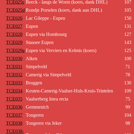
TCE025c
Beeck - langs de Worm (koers, dank DHL)
107
TCE025d
Rondje Porselen (koers, dank aan DHL)
105
TCE026
Lac Gileppe - Eupen
150
TCE027
Eupen
131
TCE028
Eupen via Hombourg
127
TCE029
Stausee Eupen
143
TCE029a
Eupen via Verviers en Kelmis (koers)
125
TCE030
Alken
100
TCE031
Simpelveld
71
TCE032
Camerig via Simpelveld
78
TCE033
Bruggen
130
TCE034
Keuten-Camerig-Vaalser-Huls-Kruis-Trintelen
109
TCE035
Vaalserberg linea recta
75
TCE036
Gemmenich
99
TCE037
Tongeren
104
TCE038
Tongeren via Jeker
98
TCE038-