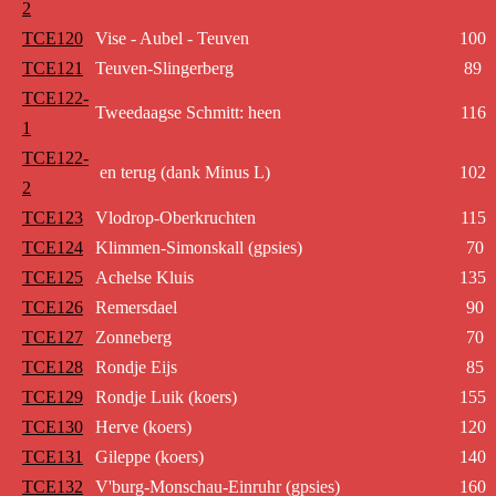
2
TCE120
Vise - Aubel - Teuven
100
TCE121
Teuven-Slingerberg
89
TCE122-
Tweedaagse Schmitt: heen
116
1
TCE122-
en terug (dank Minus L)
102
2
TCE123
Vlodrop-Oberkruchten
115
TCE124
Klimmen-Simonskall (gpsies)
70
TCE125
Achelse Kluis
135
TCE126
Remersdael
90
TCE127
Zonneberg
70
TCE128
Rondje Eijs
85
TCE129
Rondje Luik (koers)
155
TCE130
Herve (koers)
120
TCE131
Gileppe (koers)
140
TCE132
V'burg-Monschau-Einruhr (gpsies)
160