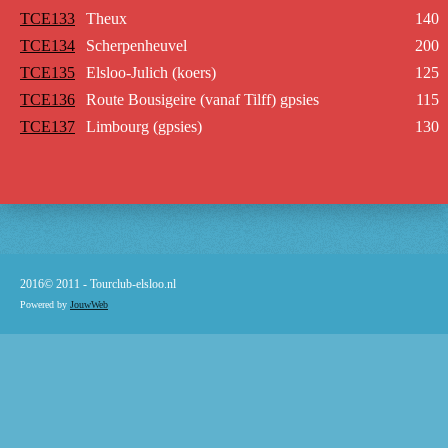
TCE133
Theux
140
TCE134
Scherpenheuvel
200
TCE135
Elsloo-Julich (koers)
125
TCE136
Route Bousigeire (vanaf Tilff) gpsies
115
TCE137
Limbourg (gpsies)
130
2016© 2011 -
Tourclub-elsloo.nl
Powered by
JouwWeb