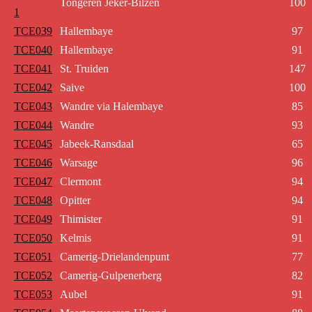
Tongeren Jeker-Bilzen
100
1
TCE039
Hallembaye
97
TCE040
Hallembaye
91
TCE041
St. Truiden
147
TCE042
Saive
100
TCE043
Wandre via Halembaye
85
TCE044
Wandre
93
TCE045
Jabeek-Ransdaal
65
TCE046
Warsage
96
TCE047
Clermont
94
TCE048
Opitter
94
TCE049
Thimister
91
TCE050
Kelmis
91
TCE051
Camerig-Drielandenpunt
77
TCE052
Camerig-Gulpenerberg
82
TCE053
Aubel
91