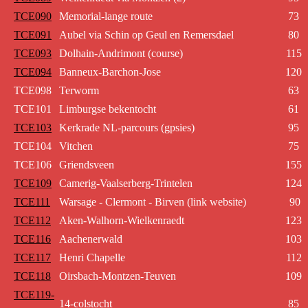
TCE090
Memorial-lange route
73
TCE091
Aubel via Schin op Geul en Remersdael
80
TCE093
Dolhain-Andrimont (course)
115
TCE094
Banneux-Barchon-Jose
120
TCE098
Terworm
63
TCE101
Limburgse bekentocht
61
TCE103
Kerkrade NL-parcours (gpsies)
95
TCE104
Vitchen
75
TCE106
Griendsveen
155
TCE109
Camerig-Vaalserberg-Trintelen
124
TCE111
Warsage - Clermont - Birven (link website)
90
TCE112
Aken-Walhorn-Wielkenraedt
123
TCE116
Aachenerwald
103
TCE117
Henri Chapelle
112
TCE118
Oirsbach-Montzen-Teuven
109
TCE119-
14-colstocht
85