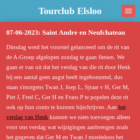
Ga
Tourclub Elsloo
direct
naar
07-06-2023: Saint Andre en Neufchateau
de
hoofdinhoud
Dinsdag werd het voorstel gelanceerd om de rit van
de A-Groep afgelopen zondag te gaan fietsen. We
gaan er van uit dat het verslag van die rit door Henk
bij een aantal geen angst heeft ingeboezemd, dus
staan s'morgens Twan J, Joep L, Sjraar v H, Ger M,
Piet J, Fred C, Ger H en Frans P te popelen deze rit
ook op hun conto te kunnen bijschrijven. Aan
het
verslag van Henk
kunnen we niets toevoegen alleen
voor ons verslag wat wijzigingen aanbrengen zoals
het gegeven dat Ger M en Twan J moeiteloos het