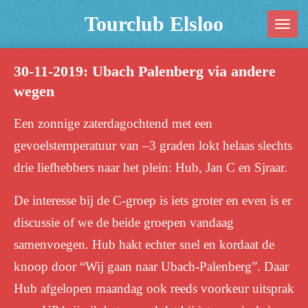
Ga
Tourclub Elsloo
direct
naar
30-11-2019: Ubach Palenberg via andere
de
wegen
hoofdinhoud
Een zonnige zaterdagochtend met een
gevoelstemperatuur van –3 graden lokt helaas slechts
drie liefhebbers naar het plein: Hub, Jan C en Sjraar.
De interesse bij de C-groep is iets groter en even is er
discussie of we de beide groepen vandaag
samenvoegen.
Hub hakt echter snel en kordaat de
knoop door “Wij gaan naar Ubach-Palenberg”. Daar
Hub afgelopen maandag ook reeds voorkeur uitsprak