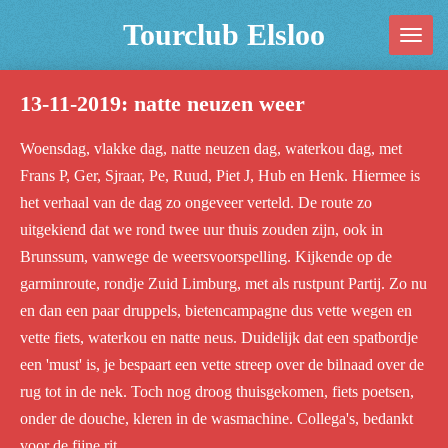
Ga
Tourclub Elsloo
direct
naar
13-11-2019: natte neuzen weer
de
hoofdinhoud
Woensdag, vlakke dag, natte neuzen dag, waterkou dag, met
Frans P, Ger, Sjraar, Pe, Ruud, Piet J, Hub en Henk. Hiermee is
het verhaal van de dag zo ongeveer verteld. De route zo
uitgekiend dat we rond twee uur thuis zouden zijn, ook in
Brunssum, vanwege de weersvoorspelling. Kijkende op de
garminroute, rondje Zuid Limburg, met als rustpunt Partij. Zo nu
en dan een paar druppels, bietencampagne dus vette wegen en
vette fiets, waterkou en natte neus. Duidelijk dat een spatbordje
een 'must' is, je bespaart een vette streep over de bilnaad over de
rug tot in de nek. Toch nog droog thuisgekomen, fiets poetsen,
onder de douche, kleren in de wasmachine. Collega's, bedankt
voor de fijne rit.