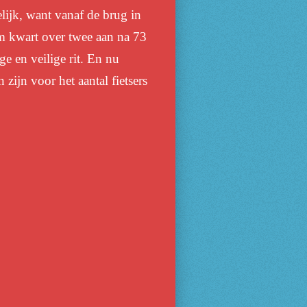
elijk, want vanaf de brug in
m kwart over twee aan na 73
 en veilige rit. En nu
zijn voor het aantal fietsers