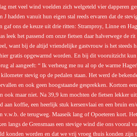
dag met veel wind voelden zich welgeteld vier dapperen ger
J hadden vanuit hun eigen stal reeds ervaren dat de stevig
gaf ons de keuze uit drie ritten: Stramproy, Linne en Hag
s leek het passend om onze fietsen daar halverwege de rit 
l, want bij de altijd vriendelijke gastvrouw is het steeds 
hier gratis opgewarmd worden. En bij dit vooruitzicht ku
rug al aangeeft: “ Ik verheug me nu al op de warme Hager
kilometer stevig op de pedalen staan. Het werd de bekende
vallen en ook geen hoogstaande gesprekken. Kortom een r
an ook maar niet. Na 39,9 km mochten de fietsen lekker ui
d aan koffie, een heerlijk stuk kersenvlaai en een bruin en/
zen v.w.b. de terugweg. Maaseik lang of Opoeteren kort. He
ken langs de Grensmaas een stevige wind die ons vooral va
ld konden worden en dat we vrij vroeg thuis konden zijn t