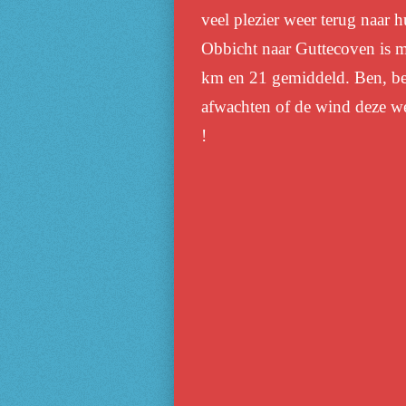
veel plezier weer terug naar h
Obbicht naar Guttecoven is m
km en 21 gemiddeld. Ben, bed
afwachten of de wind deze wee
!