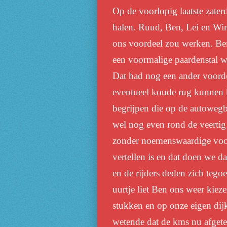
Op de voorlopig laatste zater
halen. Ruud, Ben, Lei en Wim 
ons voordeel zou werken. Ben 
een voormalige paardenstal wa
Dat had nog een ander voordee
eventueel koude rug kunnen 
begrijpen die op de autowegb
wel nog even rond de veertig 
zonder noemenswaardige voor
vertellen is en dat doen we d
en de rijders deden zich tegoe
uurtje liet Ben ons weer kie
stukken en op onze eigen dij
wetende dat de kms nu afgete