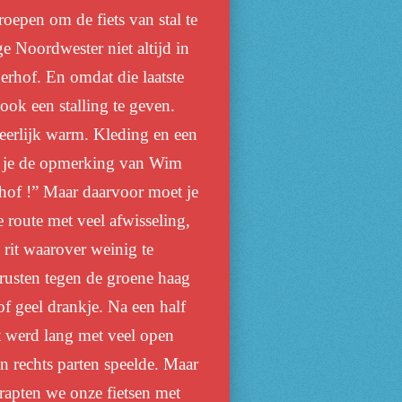
oepen om de fiets van stal te
e Noordwester niet altijd in
erhof. En omdat die laatste
ook een stalling te geven.
heerlijk warm. Kleding en een
n je de opmerking van Wim
hof !” Maar daarvoor moet je
 route met veel afwisseling,
it waarover weinig te
trusten tegen de groene haag
of geel drankje. Na een half
t werd lang met veel open
n rechts parten speelde. Maar
rapten we onze fietsen met