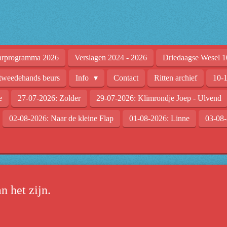
arprogramma 2026
Verslagen 2024 - 2026
Driedaagse Wesel 1
tweedehands beurs
Info
Contact
Ritten archief
10-1
e
27-07-2026: Zolder
29-07-2026: Klimrondje Joep - Ulvend
02-08-2026: Naar de kleine Flap
01-08-2026: Linne
03-08-
n het zijn.