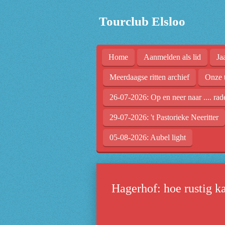
Ga
Tourclub Elsloo
direct
naar
de
Home
Aanmelden als lid
Ja
hoofdinhoud
Meerdaagse ritten archief
Onze 
26-07-2026: Op en neer naar .... rad
29-07-2026: 't Pastorieke Neeritter
05-08-2026: Aubel light
Hagerhof: hoe rustig ka