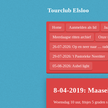
Ga
Tourclub Elsloo
direct
naar
de
Home
Aanmelden als lid
Ja
hoofdinhoud
Meerdaagse ritten archief
Onze 
26-07-2026: Op en neer naar .... rad
29-07-2026: 't Pastorieke Neeritter
05-08-2026: Aubel light
8-04-2019: Maase
Woensdag 10 uur, frisjes 5 graden 