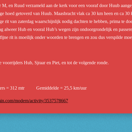
Ger M, en Ruud verzameld aan de kerk voor een vooraf door Huub aangek
e hoed getoverd van Huub. Maasbracht vlak ca 30 km heen en ca 30 km 
ige rit van zaterdag waarschijnlijk nodig dachten te hebben, prima te 
daag alweer Hub en vooral Hub’s wegen zijn ondoorgrondelijk en pass
ijne rit is moeilijk onder woorden te brengen en zou dus verspilde moei
 voorrijders Hub, Sjraar en Piet, en tot de volgende ronde.
rs = 312 mtr Gemiddelde = 25,5 km/uur
rmin.com/modern/activity/3537578667