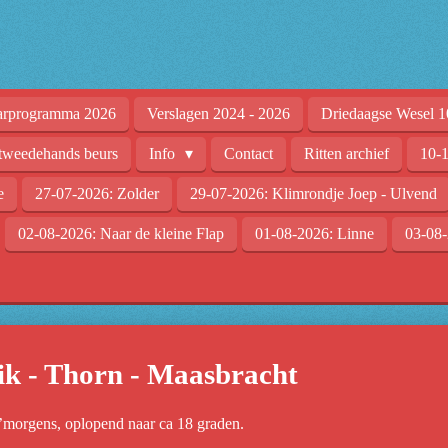
arprogramma 2026
Verslagen 2024 - 2026
Driedaagse Wesel 1
tweedehands beurs
Info
Contact
Ritten archief
10-1
e
27-07-2026: Zolder
29-07-2026: Klimrondje Joep - Ulvend
02-08-2026: Naar de kleine Flap
01-08-2026: Linne
03-08-
ik - Thorn - Maasbracht
s’morgens, oplopend naar ca 18 graden.