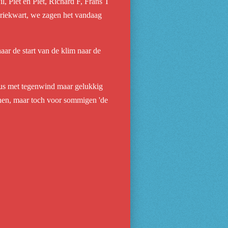
, Piet en Piet, Richard F, Frans T
driekwart, we zagen het vandaag
ar de start van de klim naar de
us met tegenwind maar gelukkig
benen, maar toch voor sommigen 'de