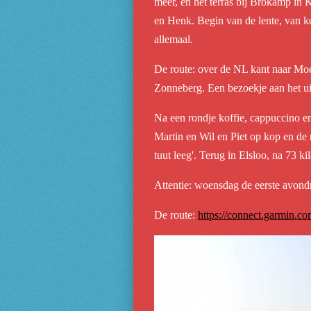
meer, en het terras bij Brokamp in 
en Henk. Begin van de lente, van k
allemaal.
De route: over de NL kant naar Moe
Zonneberg. Een bezoekje aan het u
Na een rondje koffie, cappuccino 
Martin en Wil en Piet op kop en de 
tuut leeg'. Terug in Elsloo, na 73 ki
Attentie: woensdag de eerste avondrit
De route:
https://connect.garmin.c