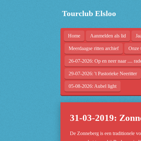
Ga
Tourclub Elsloo
direct
naar
de
Home
Aanmelden als lid
Ja
hoofdinhoud
Meerdaagse ritten archief
Onze 
26-07-2026: Op en neer naar .... rad
29-07-2026: 't Pastorieke Neeritter
05-08-2026: Aubel light
31-03-2019: Zonne
De Zonneberg is een traditionele vo