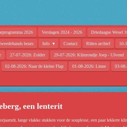
arprogramma 2026
Verslagen 2024 - 2026
Driedaagse Wesel 1
tweedehands beurs
Info
Contact
Ritten archief
10-1
e
27-07-2026: Zolder
29-07-2026: Klimrondje Joep - Ulvend
02-08-2026: Naar de kleine Flap
01-08-2026: Linne
03-08-
berg, een lenterit
orjaarsrit, lange vlakke stukken voor de souplesse, een paar lekkere k