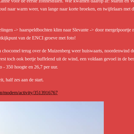
Kanne voor de eerste zonnestralen. Wie kwamen daarop af: Martin en Wil
oud naar warm weer, van lange naar korte broeken, en twijfelaars met 
lingen -> haarspeldbochten klim naar Slevante -> door mergelpoortje na
itkijkpunt van de ENCI groeve met foto!
en chocomel terug over de Muizenberg weer huiswaarts, noordenwind d
rest toch ook beetje buffelend uit de wind, een voldaan gevoel in de 
lo - 350 hoogte en 26,7 per uur.
, half zes aan de start.
om/modern/activity/3513916767