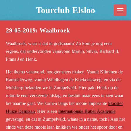
Ga
Tourclub Elsloo
direct
naar
29-05-2019: Waalbroek
de
hoofdinhoud
Waalbroek, waar is dat in godsnaam? Zo kom je nog eens
ergens, dat ondervonden vanavond Martin, Silvio, Richard II,
Frans J en Henk.
Het thema vanavond, hoogtemeters maken. Vanuit Klimmen de
Ransdalerweg, vanuit Windhagen de Koekoeksweg, en via de
Molsberg belanden we in Zumpelveld. Hier pakt Henk op de
rotonde een 'verkeerde' afslag, en besluit maar eens te zien waar
het naartoe gaat. We komen langs het mooie imposante
klooster
Huize Damiaan
. Hier is een
Internationale Butler Academie
gevestigd, en dat in Zumpelveld, whats in a name, toch? Aan het
einde van deze mooie laan knikken we onder het spoor door en