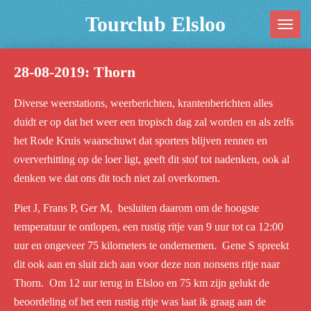
Ga
Tourclub Elsloo
direct
naar
28-08-2019: Thorn
de
hoofdinhoud
Diverse weerstations, weerberichten, krantenberichten alles
duidt er op dat het weer een tropisch dag zal worden en als zelfs
het Rode Kruis waarschuwt dat sporters blijven rennen en
oververhitting op de loer ligt, geeft dit stof tot nadenken, ook al
denken we dat ons dit toch niet zal overkomen.
Piet J, Frans P, Ger M, besluiten daarom om de hoogste
temperatuur te ontlopen, een rustig ritje van 9 uur tot ca 12:00
uur en ongeveer 75 kilometers te ondernemen. Gene S spreekt
dit ook aan en sluit zich aan voor deze non nonsens ritje naar
Thorn. Om 12 uur terug in Elsloo en 75 km zijn gelukt de
beoordeling of het een rustig ritje was laat ik graag aan de