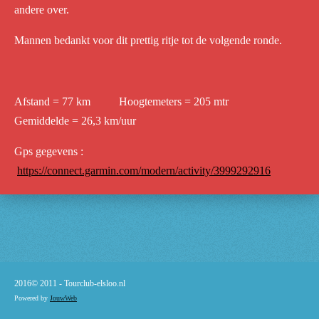
andere over.
Mannen bedankt voor dit prettig ritje tot de volgende ronde.
Afstand = 77 km Hoogtemeters = 205 mtr
Gemiddelde = 26,3 km/uur
Gps gegevens :
https://connect.garmin.com/modern/activity/3999292916
2016© 2011 -
Tourclub-elsloo.nl
Powered by
JouwWeb