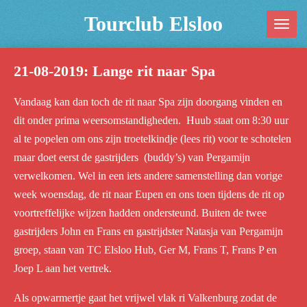
Ga
Tourclub Elsloo
direct
naar
21-08-2019: Lange rit naar Spa
de
hoofdinhoud
Vandaag kan dan toch de rit naar Spa zijn doorgang vinden en
dit onder prima weersomstandigheden. Huub staat om 8:30 uur
al te popelen om ons zijn troetelkindje (lees rit) voor te schotelen
maar doet eerst de gastrijders (buddy’s) van Pergamijn
verwelkomen. Wel in een iets andere samenstelling dan vorige
week woensdag, de rit naar Eupen en ons toen tijdens de rit op
voortreffelijke wijzen hadden ondersteund. Buiten de twee
gastrijders John en Frans en gastrijdster Natasja van Pergamijn
groep, staan van TC Elsloo Hub, Ger M, Frans T, Frans P en
Joep L aan het vertrek.
Als opwarmertje gaat het vrijwel vlak ri Valkenburg zodat de