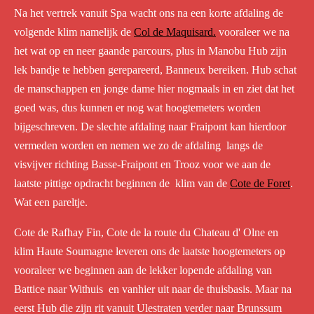
Na het vertrek vanuit Spa wacht ons na een korte afdaling de
volgende klim namelijk de
Col de Maquisard.
vooraleer we na
het wat op en neer gaande parcours, plus in Manobu Hub zijn
lek bandje te hebben gerepareerd, Banneux bereiken. Hub schat
de manschappen en jonge dame hier nogmaals in en ziet dat het
goed was, dus kunnen er nog wat hoogtemeters worden
bijgeschreven. De slechte afdaling naar Fraipont kan hierdoor
vermeden worden en nemen we zo de afdaling langs de
visvijver richting Basse-Fraipont en Trooz voor we aan de
laatste pittige opdracht beginnen de klim van de
Cote de Foret
.
Wat een pareltje.
Cote de Rafhay Fin, Cote de la route du Chateau d' Olne en
klim Haute Soumagne leveren ons de laatste hoogtemeters op
vooraleer we beginnen aan de lekker lopende afdaling van
Battice naar Withuis en vanhier uit naar de thuisbasis. Maar na
eerst Hub die zijn rit vanuit Ulestraten verder naar Brunssum