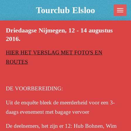
Ga
Tourclub Elsloo
direct
naar
Driedaagse Nijmegen, 12 - 14 augustus
de
2016.
hoofdinhoud
HIER HET VERSLAG MET FOTO'S EN
ROUTES
DE VOORBEREIDING:
Uit de enquête bleek de meerderheid voor een 3-
daags evenement met bagage vervoer
De deelnemers, het zijn er 12: Hub Bohnen, Wim