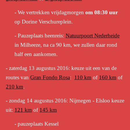
- We vertrekken vrijdagmorgen
om 08:30 uur
op Dorine Verschureplein.
- Pauzeplaats heenreis:
Natuurpoort Nederheide
in Milheeze, na ca 90 km, we zullen daar rond
half een aankomen.
- zaterdag 13 augustus 2016: keuze uit een van de
routes van
Gran Fondo Rosa
:
110 km
of
160 km
of
210 km
.
- zondag 14 augustus 2016: Nijmegen - Elsloo keuze
uit:
121 km
of
145 km
- pauzeplaats Kessel