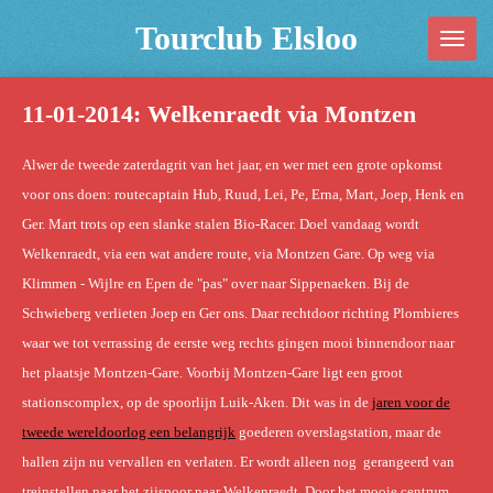
Ga
Tourclub Elsloo
direct
naar
11-01-2014: Welkenraedt via Montzen
de
hoofdinhoud
Alwer de tweede zaterdagrit van het jaar, en wer met een grote opkomst
voor ons doen: routecaptain Hub, Ruud, Lei, Pe, Erna, Mart, Joep, Henk en
Ger. Mart trots op een slanke stalen Bio-Racer. Doel vandaag wordt
Welkenraedt, via een wat andere route, via Montzen Gare. Op weg via
Klimmen - Wijlre en Epen de "pas" over naar Sippenaeken. Bij de
Schwieberg verlieten Joep en Ger ons. Daar rechtdoor richting Plombieres
waar we tot verrassing de eerste weg rechts gingen mooi binnendoor naar
het plaatsje Montzen-Gare. Voorbij Montzen-Gare ligt een groot
stationscomplex, op de spoorlijn Luik-Aken. Dit was in de
jaren voor de
tweede wereldoorlog een belangrijk
goederen overslagstation, maar de
hallen zijn nu vervallen en verlaten. Er wordt alleen nog gerangeerd van
treinstellen naar het zijspoor naar Welkenraedt. Door het mooie centrum