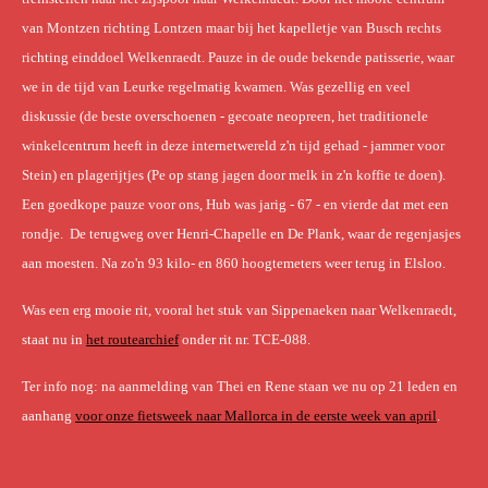
van Montzen richting Lontzen maar bij het kapelletje van Busch rechts
richting einddoel Welkenraedt. Pauze in de oude bekende patisserie, waar
we in de tijd van Leurke regelmatig kwamen. Was gezellig en veel
diskussie (de beste overschoenen - gecoate neopreen, het traditionele
winkelcentrum heeft in deze internetwereld z'n tijd gehad - jammer voor
Stein) en plagerijtjes (Pe op stang jagen door melk in z'n koffie te doen).
Een goedkope pauze voor ons, Hub was jarig - 67 - en vierde dat met een
rondje. De terugweg over Henri-Chapelle en De Plank, waar de regenjasjes
aan moesten. Na zo'n 93 kilo- en 860 hoogtemeters weer terug in Elsloo.
Was een erg mooie rit, vooral het stuk van Sippenaeken naar Welkenraedt,
staat nu in
het routearchief
onder rit nr. TCE-088.
Ter info nog: na aanmelding van Thei en Rene staan we nu op 21 leden en
aanhang
voor onze fietsweek naar Mallorca in de eerste week van april
.