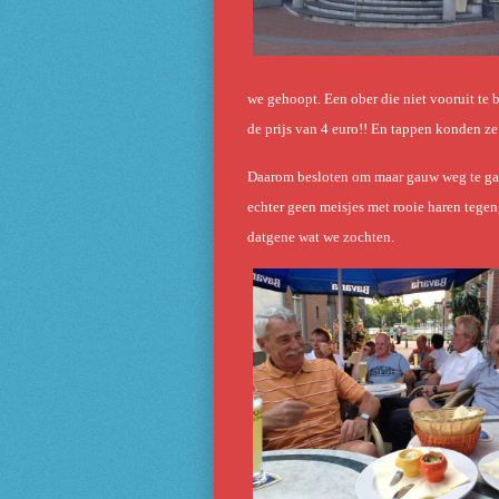
we gehoopt. Een ober die niet vooruit te
de prijs van 4 euro!! En tappen konden ze
Daarom besloten om maar gauw weg te gaan
echter geen meisjes met rooie haren tege
datgene wat we zochten.