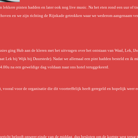
n lekkere pinten hadden en later ook nog live music. Na het eten rond een uur of t
eschoven en we zijn richting de Rijnkade getrokken waar we wederom aangenaam verr
ssies ging Hub aan de kleren met het uitvragen over het ontstaan van Waal, Lek, IJs
at Lek bij Wijk bij Duurstede). Nadat we allemaal een pint hadden besteld en ik m
4.00u na een geweldige dag voldaan naar ons hotel teruggekeerd.
 vooral voor de organisatie die dit voortreffelijk heeft geregeld en hopelijk weer 
bericht belooft onweer einde van de middag, dus besloten om de kortste weg terug