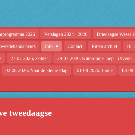
arprogramma 2026
Verslagen 2024 - 2026
Driedaagse Wesel 1
tweedehands beurs
Info
Contact
Ritten archief
10-1
e
27-07-2026: Zolder
29-07-2026: Klimrondje Joep - Ulvend
02-08-2026: Naar de kleine Flap
01-08-2026: Linne
03-08-
we tweedaagse