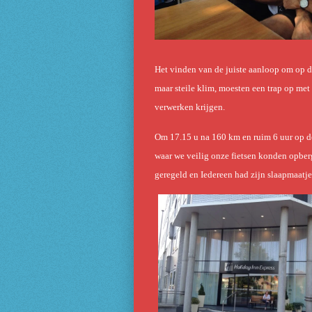
Het vinden van de juiste aanloop om op d
maar steile klim, moesten een trap op me
verwerken krijgen.
Om 17.15 u na 160 km en ruim 6 uur op d
waar we veilig onze fietsen konden opber
geregeld en Iedereen had zijn slaapmaatj