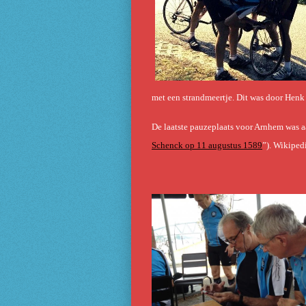
met een strandmeertje. Dit was door Henk
De laatste pauzeplaats voor Arnhem was 
Schenck op 11 augustus 1589
”). Wikiped