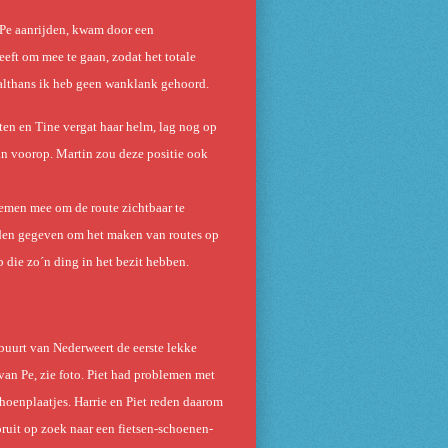
 Pe aanrijden, kwam door een
eeft om mee te gaan, zodat het totale
 althans ik heb geen wanklank gehoord.
tten en Tine vergat haar helm, lag nog op
in voorop. Martin zou deze positie ook
lemen mee om de route zichtbaar te
orden gegeven om het maken van routes op
 die zo´n ding in het bezit hebben.
 buurt van Nederweert de eerste lekke
van Pe, zie foto. Piet had problemen met
choenplaatjes. Harrie en Piet reden daarom
oruit op zoek naar een fietsen-schoenen-