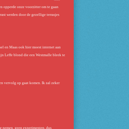
ien opperde onze voorzitter om te gaan
ast werden door de gezellige terrasjes
sel en Maas ook hier moest internet aan
ijn Leffe blond die een Westmalle bleek te
een vervolg op gaat komen. Ik zal zeker
 te nemen, geen experimenten, dus