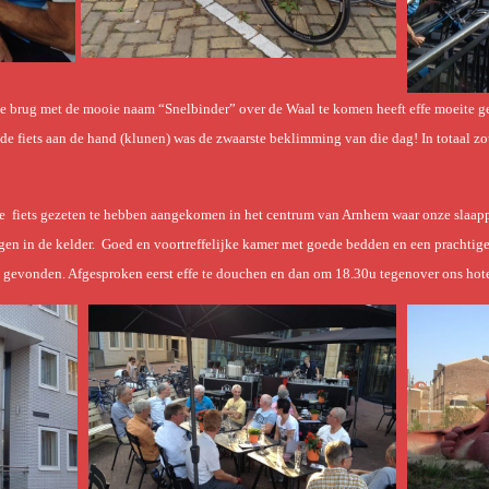
e brug met de mooie naam “Snelbinder” over de Waal te komen heeft effe moeite ge
t de fiets aan de hand (klunen) was de zwaarste beklimming van die dag! In totaal
e fiets gezeten te hebben aangekomen in het centrum van Arnhem waar onze slaap
gen in de kelder. Goed en voortreffelijke kamer met goede bedden en een prachtig
e gevonden. Afgesproken eerst effe te douchen en dan om 18.30u tegenover ons hote