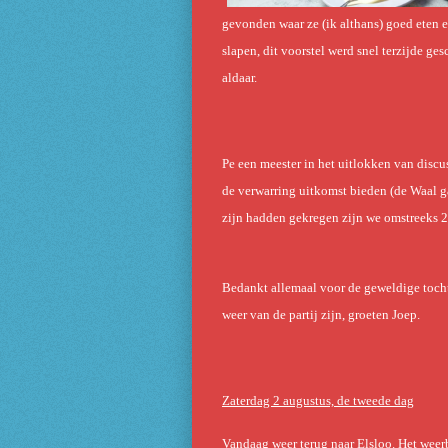
gevonden waar ze (ik althans) goed eten e
slapen, dit voorstel werd snel terzijde g
aldaar.
Pe een meester in het uitlokken van discu
de verwarring uitkomst bieden (de Waal ga
zijn hadden gekregen zijn we omstreeks 2
Bedankt allemaal voor de geweldige tocht,
weer van de partij zijn, groeten Joep.
Zaterdag 2 augustus, de tweede dag
Vandaag weer terug naar Elsloo. Het weer