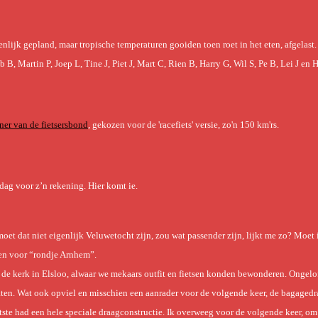
enlijk gepland, maar tropische temperaturen gooiden toen roet in het eten, afgelast.
 B, Martin P, Joep L, Tine J, Piet J, Mart C, Rien B, Harry G, Wil S, Pe B, Lei J en 
ner van de fietsersbond
, gekozen voor de 'racefiets' versie, zo'n 150 km'rs.
 dag voor z’n rekening. Hier komt ie.
oet dat niet eigenlijk Veluwetocht zijn, zou wat passender zijn, lijkt me zo? Moet 
zen voor “rondje Arnhem”.
e kerk in Elsloo, alwaar we mekaars outfit en fietsen konden bewonderen. Ongelof
 maten. Wat ook opviel en misschien een aanrader voor de volgende keer, de bagaged
ste had een hele speciale draagconstructie. Ik overweeg voor de volgende keer, om 