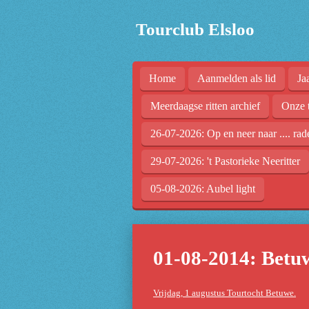
Ga
Tourclub Elsloo
direct
naar
de
Home
Aanmelden als lid
Ja
hoofdinhoud
Meerdaagse ritten archief
Onze 
26-07-2026: Op en neer naar .... rad
29-07-2026: 't Pastorieke Neeritter
05-08-2026: Aubel light
01-08-2014: Betu
Vrijdag, 1 augustus Tourtocht Betuwe.