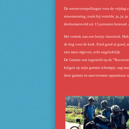
De weersvoorspellingen voor de vrijdag z
stroomstoring, zoals hij vertelde, ja, ja,
deelnemersveld uit 13 personen bestond. 
Het vertrek was een beetje chaotisch. Hub
de heg voor de kerk. Eind goed al goed, 
niet meer afgeven, echt ongelofelijk.
De Garmin was ingesteld op de “Raceroute 
krijgen op mijn garmin schempje, zag maa
deze garmin en aanverwante apparatuur, t