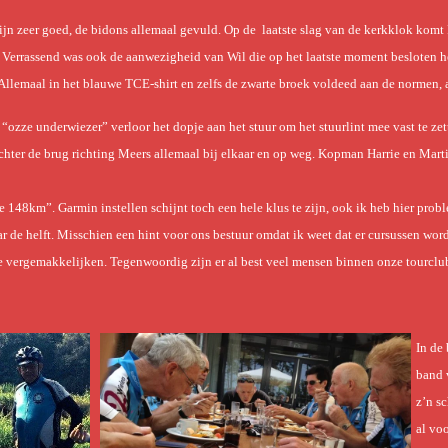
ijn zeer goed, de bidons allemaal gevuld. Op de laatste slag van de kerkklok komt
 ja. Verrassend was ook de aanwezigheid van Wil die op het laatste moment besloten h
Allemaal in het blauwe TCE-shirt en zelfs de zwarte broek voldeed aan de normen,
 “ozze underwiezer” verloor het dopje aan het stuur om het stuurlint mee vast te ze
achter de brug richting Meers allemaal bij elkaar en op weg. Kopman Harrie en Mart
148km”. Garmin instellen schijnt toch een hele klus te zijn, ook ik heb hier prob
r de helft. Misschien een hint voor ons bestuur omdat ik weet dat er cursussen w
e vergemakkelijken. Tegenwoordig zijn er al best veel mensen binnen onze tourclub
In de
band 
z’n s
al vo