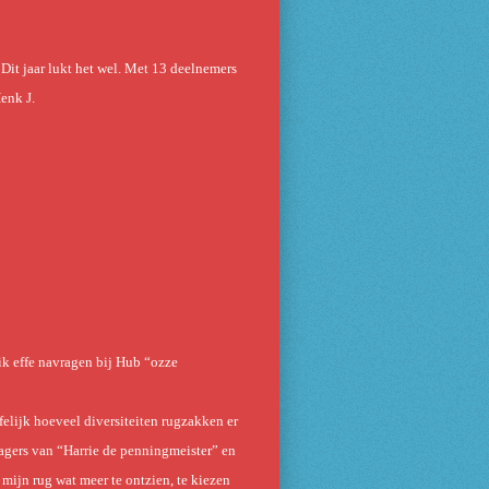
 Dit jaar lukt het wel. Met 13 deelnemers
Henk J.
ik effe navragen bij Hub “ozze
elijk hoeveel diversiteiten rugzakken er
ragers van “Harrie de penningmeister” en
mijn rug wat meer te ontzien, te kiezen