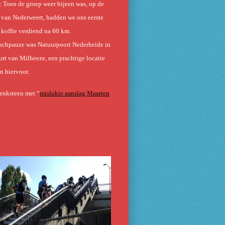
. Toen de groep weer bijeen was, op de
 van Nederweert, hadden we ons eerste
 koffie verdiend na 60 km.
nchpauze was Natuurpoort Nederheide in
urt van Milheeze, een prachtige locatie
n hiervoor.
enksteen met “
mislukte aanslag Maarten