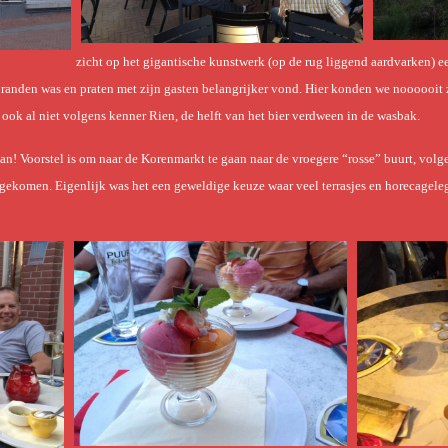
zicht op het gigantische kunstwerk (op de rug liggend aardvarken) e
 branden was en praten met zijn gasten belangrijker vond. Hier konden we noooooit 
 ook al niet volgens kenner Rien, de helft van het bier verdween in de wasbak.
! Voorstel is om naar de Korenmarkt te gaan naar de vroegere “rosse” buurt, vol
ngekomen. Eigenlijk was het een geweldige keuze waar veel terrasjes en horecagel