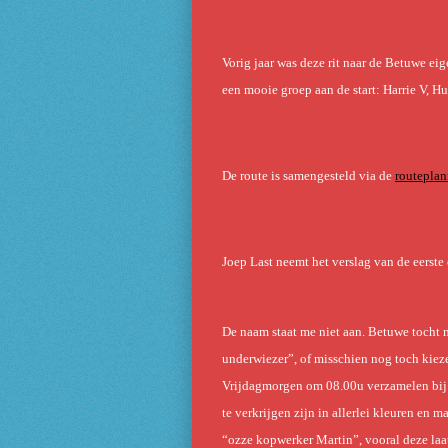
Vorig jaar was deze rit naar de Betuwe eig
een mooie groep aan de start: Harrie V, Hub
De route is samengesteld via de
routeplan
Joep Last neemt het verslag van de eerste
De naam staat me niet aan. Betuwe tocht m
underwiezer”, of misschien nog toch kie
Vrijdagmorgen om 08.00u verzamelen bij d
te verkrijgen zijn in allerlei kleuren en
“ozze kopwerker Martin”, vooral deze laat