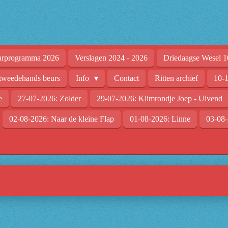
arprogramma 2026
Verslagen 2024 - 2026
Driedaagse Wesel 1
tweedehands beurs
Info
Contact
Ritten archief
10-1
e
27-07-2026: Zolder
29-07-2026: Klimrondje Joep - Ulvend
02-08-2026: Naar de kleine Flap
01-08-2026: Linne
03-08-