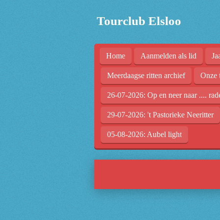
Ga
Tourclub Elsloo
direct
naar
de
Home
Aanmelden als lid
Ja
hoofdinhoud
Meerdaagse ritten archief
Onze 
26-07-2026: Op en neer naar .... rad
29-07-2026: 't Pastorieke Neeritter
05-08-2026: Aubel light