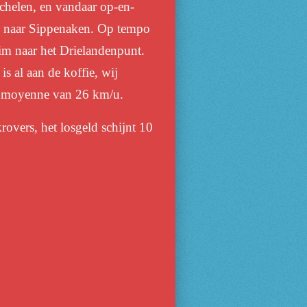
echelen, en vandaar op-en-
g naar Sippenaken. Op tempo
lim naar het Drielandenpunt.
 al aan de koffie, wij
en moyenne van 26 km/u.
krovers, het losgeld schijnt 10