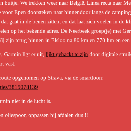
n buitje. We trekken weer naar België. Linea recta naar M
 voor Epen doorsteken naar binnendoor langs de campin
at gaat in de benen zitten, en dat laat zich voelen in de k
en op het bekende adres. De Neerbeek groep(je) met Ger is
Wij zijn terug binnen in Elsloo na 80 km en 770 hm en e
, Garmin ligt er uit,
lijkt gehackt te zijn
door digitale strui
rt vast.
route opgenomen op Strava, via de smartfoon:
vities/3815078139
min niet in de lucht is.
 oliespoor, oppassen bij afdalen dus !!