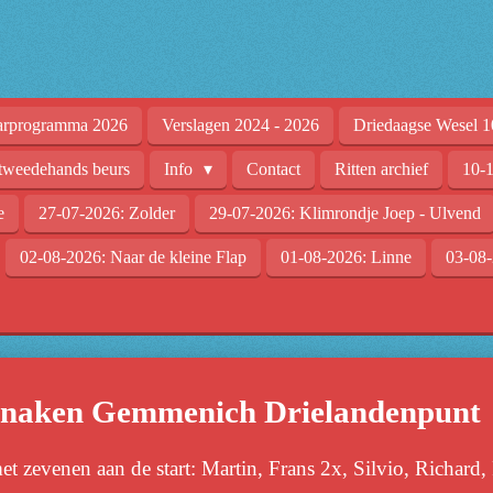
arprogramma 2026
Verslagen 2024 - 2026
Driedaagse Wesel 1
tweedehands beurs
Info
Contact
Ritten archief
10-1
e
27-07-2026: Zolder
29-07-2026: Klimrondje Joep - Ulvend
02-08-2026: Naar de kleine Flap
01-08-2026: Linne
03-08-
enaken Gemmenich Drielandenpunt
 zevenen aan de start: Martin, Frans 2x, Silvio, Richard,