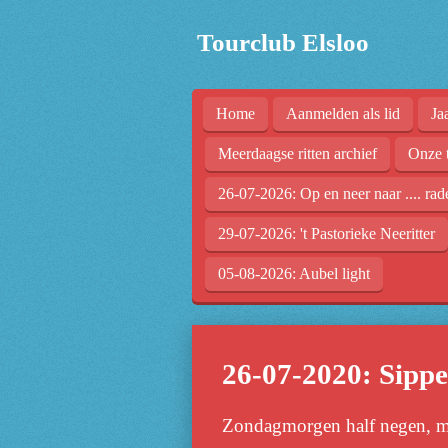
Ga
Tourclub Elsloo
direct
naar
de
Home
Aanmelden als lid
Ja
hoofdinhoud
Meerdaagse ritten archief
Onze 
26-07-2026: Op en neer naar .... rad
29-07-2026: 't Pastorieke Neeritter
05-08-2026: Aubel light
26-07-2020: Sipp
Zondagmorgen half negen, met