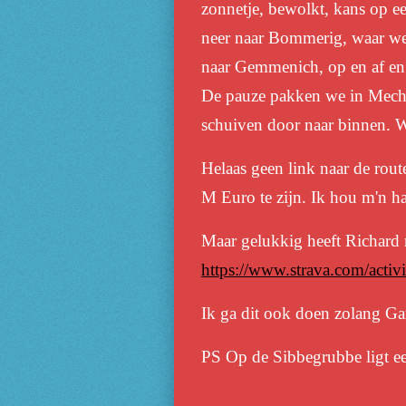
zonnetje, bewolkt, kans op ee
neer naar Bommerig, waar we
naar Gemmenich, op en af en d
De pauze pakken we in Mechel
schuiven door naar binnen. 
Helaas geen link naar de route
M Euro te zijn. Ik hou m'n ha
Maar gelukkig heeft Richard 
https://www.strava.com/acti
Ik ga dit ook doen zolang Gar
PS Op de Sibbegrubbe ligt een