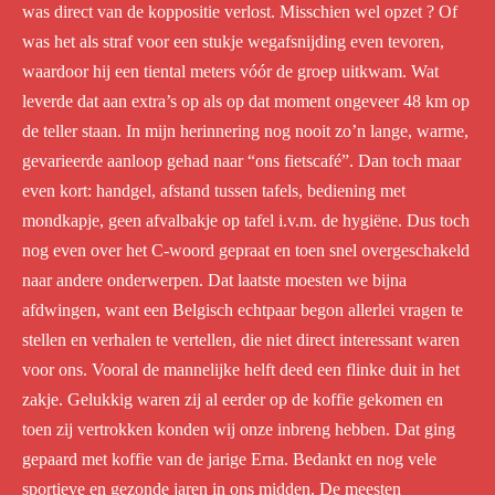
was direct van de koppositie verlost. Misschien wel opzet ? Of
was het als straf voor een stukje wegafsnijding even tevoren,
waardoor hij een tiental meters vóór de groep uitkwam. Wat
leverde dat aan extra’s op als op dat moment ongeveer 48 km op
de teller staan. In mijn herinnering nog nooit zo’n lange, warme,
gevarieerde aanloop gehad naar “ons fietscafé”. Dan toch maar
even kort: handgel, afstand tussen tafels, bediening met
mondkapje, geen afvalbakje op tafel i.v.m. de hygiëne. Dus toch
nog even over het C-woord gepraat en toen snel overgeschakeld
naar andere onderwerpen. Dat laatste moesten we bijna
afdwingen, want een Belgisch echtpaar begon allerlei vragen te
stellen en verhalen te vertellen, die niet direct interessant waren
voor ons. Vooral de mannelijke helft deed een flinke duit in het
zakje. Gelukkig waren zij al eerder op de koffie gekomen en
toen zij vertrokken konden wij onze inbreng hebben. Dat ging
gepaard met koffie van de jarige Erna. Bedankt en nog vele
sportieve en gezonde jaren in ons midden. De meesten