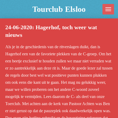
Ga
Tourclub Elsloo
direct
naar
24-06-2020: Hagerhof, toch weer wat
de
nieuws
hoofdinhoud
Als je in de geschiedenis van de ritverslagen duikt, dan is
Hagerhof een van de favoriete plekken van de C-groep. Om het
een beetje exclusief te houden zullen we maar niet verraden wat
er zo aantrekkelijk aan deze rit is. Maar de goede lezer zal tussen
de regels door best wel wat positieve punten kunnen plukken
om ook eens die kant uit te gaan. Het mag nu gelukkig weer,
maar we willen proberen om het andere C-woord zoveel
mogelijk te vermijden. Lees daarom de C- als deel van onze
Toerclub. Met achten aan de kerk van Pastoor Achten was Ben
er niet gerust op dat de pauzeplek ook daadwerkelijk open was.
Dus even zijn hotline gebruikt en de bevestiging gekregen dat