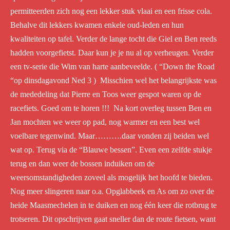
permitteerden zich nog een lekker stuk vlaai en een frisse cola.
Behalve dit lekkers kwamen enkele oud-leden en hun
kwaliteiten op tafel. Verder de lange tocht die Giel en Ben reeds
hadden voorgefietst. Daar kun je je nu al op verheugen. Verder
een tv-serie die Wim van harte aanbeveelde. ( “Down the Road
“op dinsdagavond Ned 3 ) Misschien wel het belangrijkste was
de mededeling dat Pierre en Toos weer gespot waren op de
racefiets. Goed om te horen !!! Na kort overleg tussen Ben en
Jan mochten we weer op pad, nog warmer en een best wel
voelbare tegenwind. Maar……….daar vonden zij beiden wel
wat op. Terug via de “Blauwe bessen”. Even een zelfde stukje
terug en dan weer de bossen induiken om de
weersomstandigheden zoveel als mogelijk het hoofd te bieden.
Nog meer slingeren naar o.a. Opglabbeek en As om zo over de
heide Maasmechelen in te duiken en nog één keer die rotbrug te
trotseren. Dit opschrijven gaat sneller dan de route fietsen, want