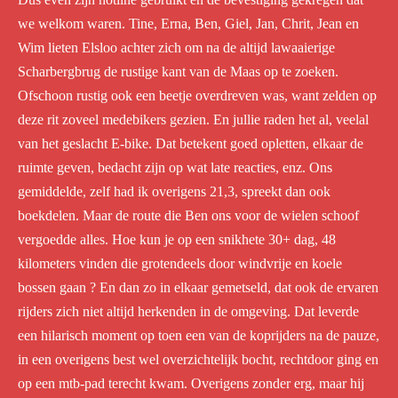
we welkom waren. Tine, Erna, Ben, Giel, Jan, Chrit, Jean en
Wim lieten Elsloo achter zich om na de altijd lawaaierige
Scharbergbrug de rustige kant van de Maas op te zoeken.
Ofschoon rustig ook een beetje overdreven was, want zelden op
deze rit zoveel medebikers gezien. En jullie raden het al, veelal
van het geslacht E-bike. Dat betekent goed opletten, elkaar de
ruimte geven, bedacht zijn op wat late reacties, enz. Ons
gemiddelde, zelf had ik overigens 21,3, spreekt dan ook
boekdelen. Maar de route die Ben ons voor de wielen schoof
vergoedde alles. Hoe kun je op een snikhete 30+ dag, 48
kilometers vinden die grotendeels door windvrije en koele
bossen gaan ? En dan zo in elkaar gemetseld, dat ook de ervaren
rijders zich niet altijd herkenden in de omgeving. Dat leverde
een hilarisch moment op toen een van de koprijders na de pauze,
in een overigens best wel overzichtelijk bocht, rechtdoor ging en
op een mtb-pad terecht kwam. Overigens zonder erg, maar hij