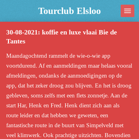
Ga
Tourclub Elsloo
direct
naar
30-08-2021: koffie en luxe vlaai Bie de
de
Tantes
hoofdinhoud
Maandagochtend rammelt de wie-o-wie app
voortdurend. Af en aanmeldingen maar helaas vooral
afmeldingen, ondanks de aanmoedigingen op de
app, dat het zeker droog zou blijven.
En het is droog
gebleven, soms zelfs met een flets zonnetje. Aan de
start Har, Henk en Fred. Henk dient zich aan als
route leider en dat hebben we geweten, een
fantastische route in de buurt van Simpelveld met
veel klimwerk. Ook prachtige uitzichten. Bovendien