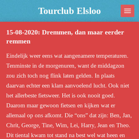
Ga
Tourclub Elsloo
direct
naar
15-08-2020: Dremmen, dan maar eerder
de
remmen
hoofdinhoud
Eindelijk weer eens wat aangenamere temperaturen.
Tenminste in de morgenuren, want de middagzon
zou zich toch nog flink laten gelden. In plaats
daarvan echter een klam aanvoelend lucht. Ook niet
het allerbeste fietsweer. Het is ook nooit goed.
Daarom maar gewoon fietsen en kijken wat er
allemaal op ons afkomt. Die “ons” dat zijn: Ben, Jan,
Chrit, George, Tine, Wim, Lei, Harry, Jean en Theo.
Dit tiental kwam tot stand na best wel wat heen en