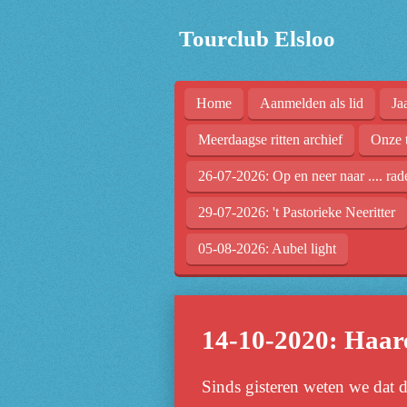
Ga
Tourclub Elsloo
direct
naar
de
Home
Aanmelden als lid
Ja
hoofdinhoud
Meerdaagse ritten archief
Onze 
26-07-2026: Op en neer naar .... rad
29-07-2026: 't Pastorieke Neeritter
05-08-2026: Aubel light
14-10-2020: Haare
Sinds gisteren weten we dat di