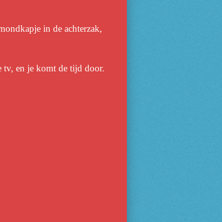
, mondkapje in de achterzak,
 tv, en je komt de tijd door.