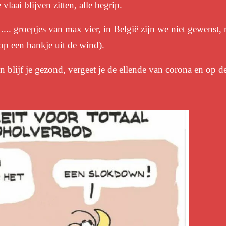
vlaai blijven zitten, alle begrip.
 .... groepjes van max vier, in België zijn we niet gewenst
op een bankje uit de wind).
dan blijf je gezond, vergeet je de ellende van corona en op de