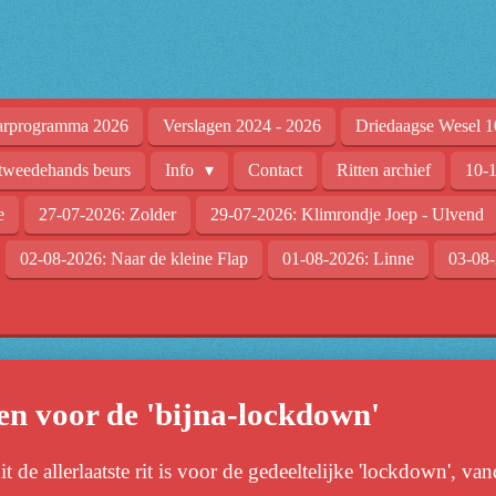
arprogramma 2026
Verslagen 2024 - 2026
Driedaagse Wesel 1
tweedehands beurs
Info
Contact
Ritten archief
10-1
e
27-07-2026: Zolder
29-07-2026: Klimrondje Joep - Ulvend
02-08-2026: Naar de kleine Flap
01-08-2026: Linne
03-08-
n voor de 'bijna-lockdown'
t de allerlaatste rit is voor de gedeeltelijke 'lockdown', 