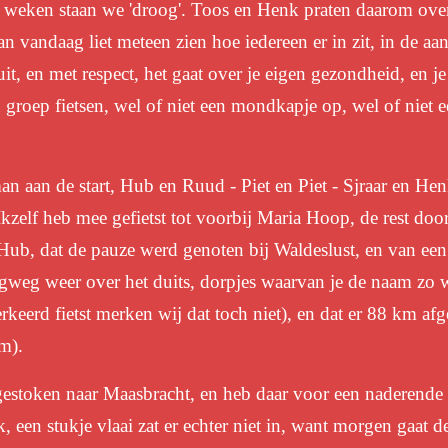
r weken staan we 'droog'. Toos en Henk praten daarom ove
n vandaag liet meteen zien hoe iedereen er in zit, in de aa
uit, en met respect, het gaat over je eigen gezondheid, en 
 groep fietsen, wel of niet een mondkapje op, wel of niet e
an aan de start, Hub en Ruud - Piet en Piet - Sjraar en H
Ikzelf heb mee gefietst tot voorbij Maria Hoop, de rest doo
Hub, dat de pauze werd genoten bij Waldeslust, en van een 
rugweg weer over het duits, dorpjes waarvan je de naam zo 
erkeerd fietst merken wij dat toch niet), en dat er 88 km a
m).
gestoken naar Maasbracht, en heb daar voor een naderende 
k, een stukje vlaai zat er echter niet in, want morgen gaat 