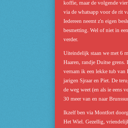
koffie, maar de volgende vie
via de whatsapp voor de rit va
Iedereen neemt z'n eigen besl
besmetting. Wel of niet in een
verder.
Uiteindelijk staan we met 6 m
Haaren, randje Duitse grens. 
vernam ik een lekke tub van 
jarigen Sjraar en Piet. De te
de weg weet (en als ie eens v
30 meer van en naar Brunssu
Ikzelf ben via Montfort door
Het Wiel. Gezellig, vriendelij