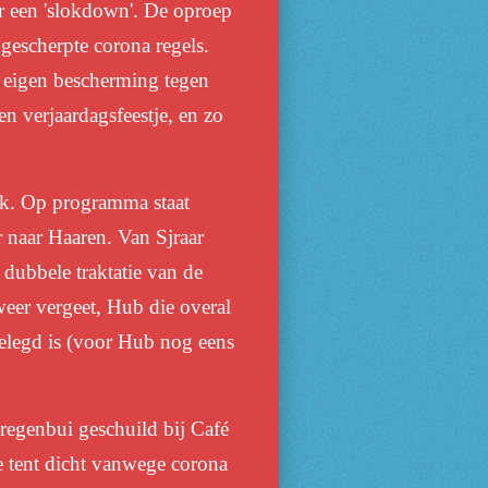
r een 'slokdown'. De oproep
ngescherpte corona regels.
je eigen bescherming tegen
en verjaardagsfeestje, en zo
enk. Op programma staat
r naar Haaren. Van Sjraar
dubbele traktatie van de
weer vergeet, Hub die overal
fgelegd is (voor Hub nog eens
regenbui geschuild bij Café
de tent dicht vanwege corona