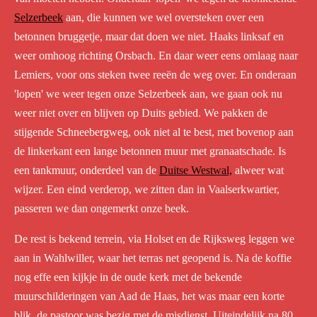
Selzerbeek
aan, die kunnen we wel oversteken over een
betonnen bruggetje, maar dat doen we niet. Haaks linksaf en
weer omhoog richting Orsbach. En daar weer eens omlaag naar
Lemiers, voor ons steken twee reeën de weg over. En onderaan
'lopen' we weer tegen onze Selzerbeek aan, we gaan ook nu
weer niet over en blijven op Duits gebied. We pakken de
stijgende Schneebergweg, ook niet al te best, met bovenop aan
de linkerkant een lange betonnen muur met granaatschade. Is
een tankmuur, onderdeel van de
Duitse Westwal,
alweer wat
wijzer. Een eind verderop, we zitten dan in Vaalserkwartier,
passeren we dan ongemerkt onze beek.
De rest is bekend terrein, via Holset en de Rijksweg leggen we
aan in Wahlwiller, waar het terras net geopend is. Na de koffie
nog effe een kijkje in de oude kerk met de bekende
muurschilderingen van Aad de Haas, het was maar een korte
blik, de pastoor was bezig met de misdienst. Uiteindelijk na 80