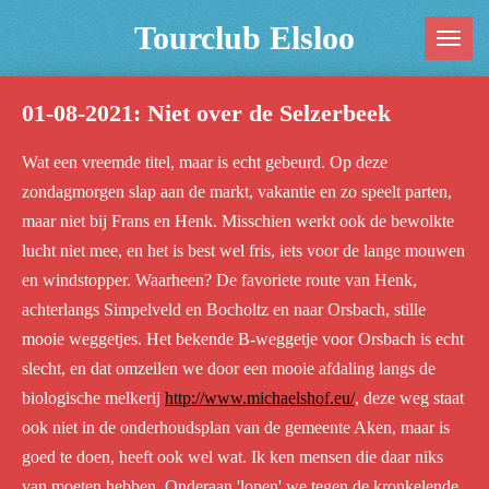
Ga
Tourclub Elsloo
direct
naar
01-08-2021: Niet over de Selzerbeek
de
hoofdinhoud
Wat een vreemde titel, maar is echt gebeurd. Op deze
zondagmorgen slap aan de markt, vakantie en zo speelt parten,
maar niet bij Frans en Henk. Misschien werkt ook de bewolkte
lucht niet mee, en het is best wel fris, iets voor de lange mouwen
en windstopper. Waarheen? De favoriete route van Henk,
achterlangs Simpelveld en Bocholtz en naar Orsbach, stille
mooie weggetjes. Het bekende B-weggetje voor Orsbach is echt
slecht, en dat omzeilen we door een mooie afdaling langs de
biologische melkerij
http://www.michaelshof.eu/
, deze weg staat
ook niet in de onderhoudsplan van de gemeente Aken, maar is
goed te doen, heeft ook wel wat. Ik ken mensen die daar niks
van moeten hebben. Onderaan 'lopen' we tegen de kronkelende