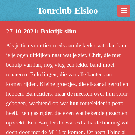
Ga
Tourclub Elsloo
direct
naar
27-10-2021: Bokrijk slim
de
hoofdinhoud
Als je tien voor tien reeds aan de kerk staat, dan kun
je je ogen uitkijken naar wat je ziet. Chrit, die met
behulp van Jan, nog vlug een lekke band moet
repareren. Enkelingen, die van alle kanten aan
komen rijden. Kleine groepjes, die elkaar al getroffen
hebben. Bankzitters, maar de meesten over hun stuur
gebogen, wachtend op wat hun routeleider in petto
heeft. Een gastrijder, die even wat bekende gezichten
opzoekt. Een B-rijder die wat extra harde training wil
doen door met de MTB te komen. Of heeft Toine al