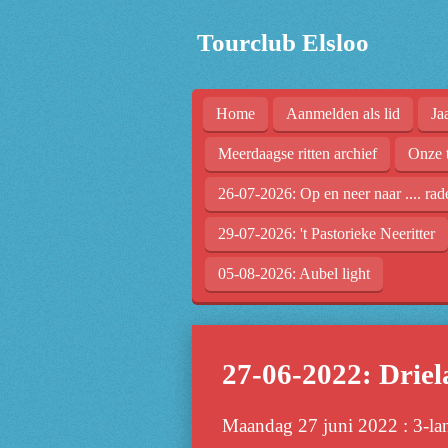
Ga
Tourclub Elsloo
direct
naar
de
Home
Aanmelden als lid
Ja
hoofdinhoud
Meerdaagse ritten archief
Onze 
26-07-2026: Op en neer naar .... rad
29-07-2026: 't Pastorieke Neeritter
05-08-2026: Aubel light
27-06-2022: Drie
Maandag 27 juni 2022 : 3-la