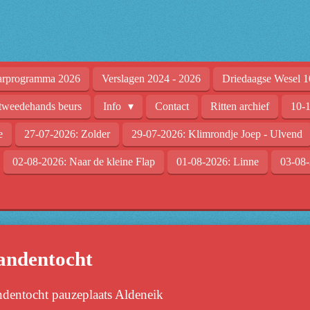
arprogramma 2026
Verslagen 2024 - 2026
Driedaagse Wesel 1
tweedehands beurs
Info
Contact
Ritten archief
10-1
e
27-07-2026: Zolder
29-07-2026: Klimrondje Joep - Ulvend
02-08-2026: Naar de kleine Flap
01-08-2026: Linne
03-08-
landentocht
ndentocht pauzeplaats Aldeneik