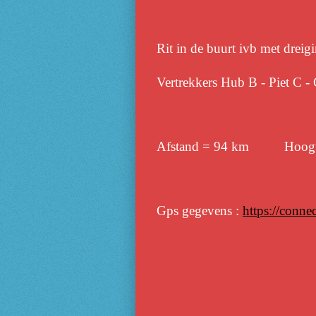
Rit in de buurt ivb met dreig
Vertrekkers Hub B - Piet C - 
Afstand = 94 km Hoogte
Gps gegevens :
https://conn