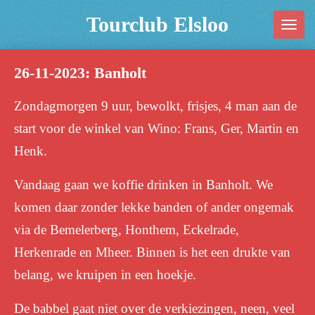
Ga
Tourclub Elsloo
direct
naar
26-11-2023: Banholt
de
hoofdinhoud
Zondagmorgen 9 uur, bewolkt, frisjes, 4 man aan de
start voor de winkel van Wino: Frans, Ger, Martin en
Henk.
Vandaag gaan we koffie drinken in Banholt. We
komen daar zonder lekke banden of ander ongemak
via de Bemelerberg, Honthem, Eckelrade,
Herkenrade en Mheer. Binnen is het een drukte van
belang, we kruipen in een hoekje.
De babbel gaat niet over de verkiezingen, neen, veel