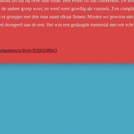
staurant zei dat hij twee man miste: Ben Peters en Jan Odekerken. De t
e de andere groep weer, en werd weer gezellig als vanouds. Een complim
s er groepjes met drie man naast elkaar fietsen: Moeten we gewoon niet
ed doorgeeft aan de rest. Het was een geslaagde memorial met een echt 
om/modern/activity/9266438943