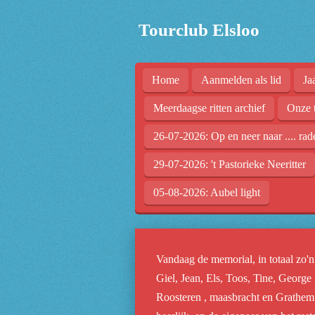
Ga
Tourclub Elsloo
direct
naar
de
Home
Aanmelden als lid
Ja
hoofdinhoud
Meerdaagse ritten archief
Onze 
26-07-2026: Op en neer naar .... rad
29-07-2026: 't Pastorieke Neeritter
05-08-2026: Aubel light
Vandaag de memorial, in totaal zo'n
Giel, Jean, Els, Toos, Tine, George
Roosteren , maasbracht en Grathem.