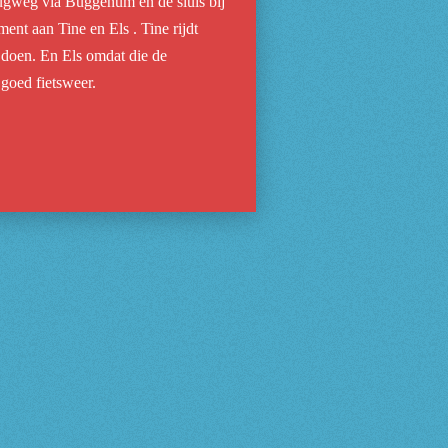
erugweg via Buggenum en de sluis bij
ent aan Tine en Els . Tine rijdt
 doen. En Els omdat die de
goed fietsweer.