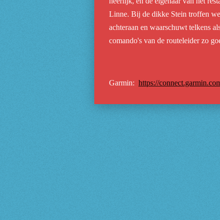
heerlijk, en de eigenaar van het re
Linne. Bij de dikke Stein troffen w
achteraan en waarschuwt telkens al
comando's van de routeleider zo go
Garmin:
https://connect.garmin.c