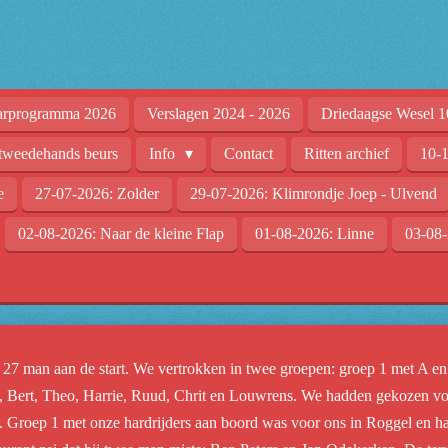
arprogramma 2026
Verslagen 2024 - 2026
Driedaagse Wesel 1
tweedehands beurs
Info
Contact
Ritten archief
10-1
e
27-07-2026: Zolder
29-07-2026: Klimrondje Joep - Ulvend
02-08-2026: Naar de kleine Flap
01-08-2026: Linne
03-08-
 27 man aan de start. We vertrokken in twee groepen: groep 1 met A en B
 , Bert, Theo, Harrie, Ruud, Chrit en Louwrens. We hadden gekozen voo
 Groep 1 met onze hardrijders aan boord was voor ons in Roggel en ha