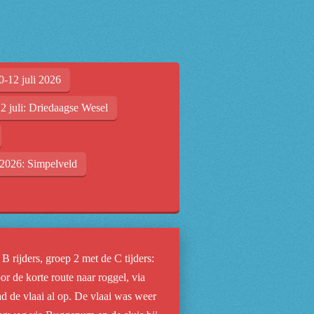
0-12 juli 2026
2 juli: Driedaagse Wesel
2026: Simpelveld
 rijders, groep 2 met de C tijders:
r de korte route naar roggel, via
d de vlaai al op. De vlaai was weer