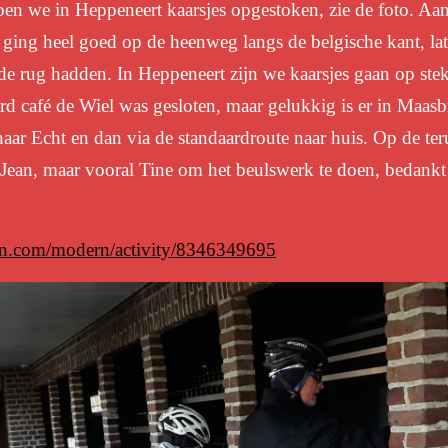
en we in Heppeneert kaarsjes opgestoken, zie de foto. Aan
ging heel goed op de heenweg langs de belgische kant, la
 de rug hadden. In Heppeneert zijn we kaarsjes gaan op st
aard café de Wiel was gesloten, maar gelukkig is er in Maas
naar Echt en dan via de standaardroute naar huis. Op de t
ean, maar vooral Tine om het beulswerk te doen, bedankt 
min.com/modern/activity/8346349695