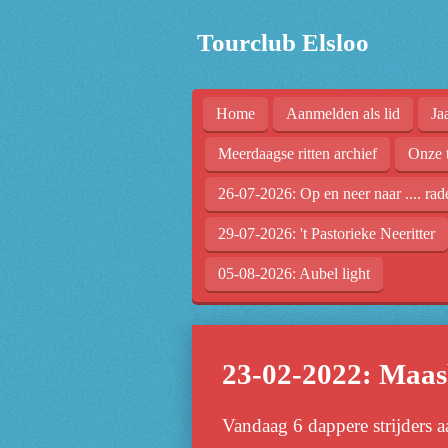
Ga
Tourclub Elsloo
direct
naar
de
Home
Aanmelden als lid
Ja
hoofdinhoud
Meerdaagse ritten archief
Onze 
26-07-2026: Op en neer naar .... rad
29-07-2026: 't Pastorieke Neeritter
05-08-2026: Aubel light
23-02-2022: Maas
Vandaag 6 dappere strijders a