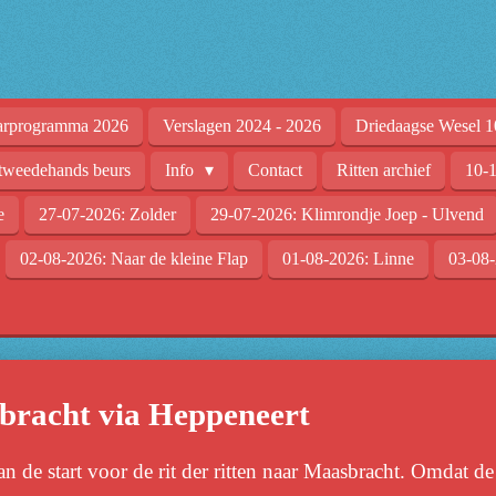
arprogramma 2026
Verslagen 2024 - 2026
Driedaagse Wesel 1
tweedehands beurs
Info
Contact
Ritten archief
10-1
e
27-07-2026: Zolder
29-07-2026: Klimrondje Joep - Ulvend
02-08-2026: Naar de kleine Flap
01-08-2026: Linne
03-08-
bracht via Heppeneert
an de start voor de rit der ritten naar Maasbracht. Omdat d