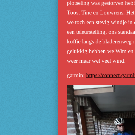
plotseling was gestorven hebb
Toos, Tine en Louwrens. Het 
we toch een stevig windje in
een teleurstelling, ons stand
koffie langs de bladerenweg 
gelukkig hebben we Wim en J
weer maar wel veel wind.
garmin:
https://connect.gar