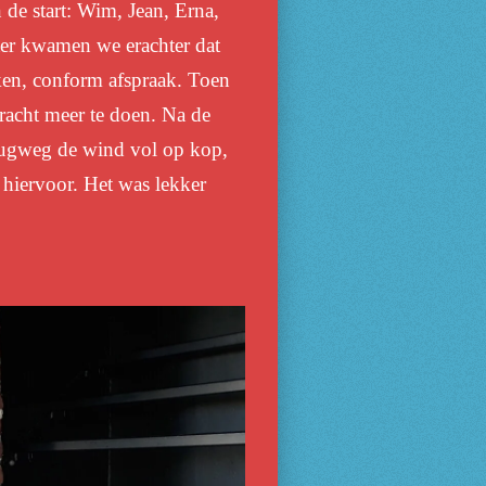
 de start: Wim, Jean, Erna,
ter kwamen we erachter dat
eken, conform afspraak. Toen
bracht meer te doen. Na de
erugweg de wind vol op kop,
hiervoor. Het was lekker