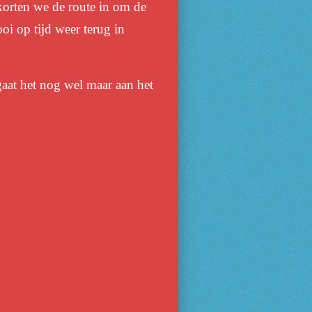
r korten we de route in om de
oi op tijd weer terug in
gaat het nog wel maar aan het