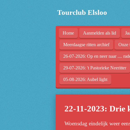
Ga
Tourclub Elsloo
direct
naar
de
Home
Aanmelden als lid
Ja
hoofdinhoud
Meerdaagse ritten archief
Onze 
26-07-2026: Op en neer naar .... rad
29-07-2026: 't Pastorieke Neeritter
05-08-2026: Aubel light
22-11-2023: Drie 
Woensdag eindelijk weer eens 