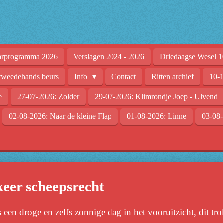
arprogramma 2026
Verslagen 2024 - 2026
Driedaagse Wesel 1
tweedehands beurs
Info
Contact
Ritten archief
10-1
e
27-07-2026: Zolder
29-07-2026: Klimrondje Joep - Ulvend
02-08-2026: Naar de kleine Flap
01-08-2026: Linne
03-08-
keer scheepsrecht
een droge en zelfs zonnige dag in het vooruitzicht, dit tro