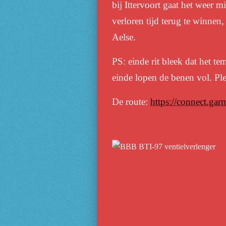
bij Ittervoort gaat het weer m
verloren tijd terug te winnen,
Aelse.
PS: einde rit bleek dat het t
einde lopen de benen vol. Ple
De route:
https://connect.ga