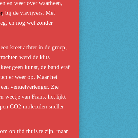
een en weer over waarheen,
r
, bij de visvijvers. Met
eg, en nog wel zonder
een kreet achter in de groep,
krachten werd de klus
 keer geen kunst, de band eraf
sten er weer op. Maar het
een ventielverlenger. Zie
n weetje van Frans, het lijkt
ippen CO2 moleculen sneller
om op tijd thuis te zijn, maar