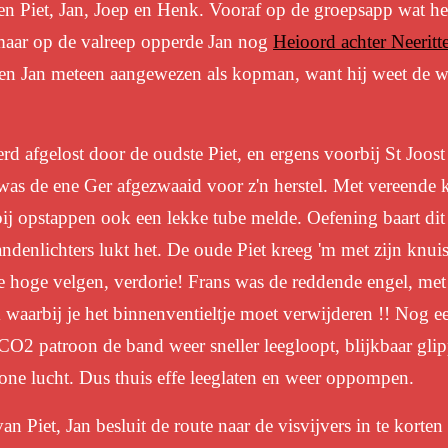
t en Piet, Jan, Joep en Henk. Vooraf op de groepsapp wat h
maar op de valreep opperde Jan nog
Heioord achter Neeritte
n Jan meteen aangewezen als kopman, want hij weet de w
 afgelost door de oudste Piet, en ergens voorbij St Joost 
was de ene Ger afgezwaaid voor z'n herstel. Met vereende 
 bij opstappen ook een lekke tube melde. Oefening baart dit
andenlichters lukt het. De oude Piet kreeg 'm met zijn knui
de hoge velgen, verdorie! Frans was de reddende engel, met 
ok waarbij je het binnenventieltje moet verwijderen !!
Nog ee
 CO2 patroon de band weer sneller leegloopt, blijkbaar gl
ne lucht. Dus thuis effe leeglaten en weer oppompen.
Piet, Jan besluit de route naar de visvijvers in te korten 