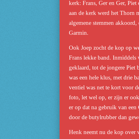
kerk: Frans, Ger en Ger, Pie
aan de kerk werd het Thorn 
algemene stemmen akkoord, e
Garmin.
Ook Joep zocht de kop op werd
Frans lekke band. Inmiddels 
geklaard, tot de jongere Piet
was een hele klus, met drie b
ventiel was net te kort voor 
foto, let wel op, er zijn er o
er op dat na gebruik van een
door de butylrubber dan gewo
Henk neemt nu de kop over van 