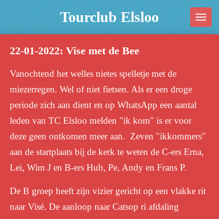
Ga
Tourclub Elsloo
direct
naar
22-01-2022: Vise met de Bee
de
hoofdinhoud
Vanochtend het welles nietes spelletje met de
miezerregen. Wel of niet fietsen. Als er een droge
periode zich aan dient en op WhatsApp een aantal
leden van TC Elsloo melden "ik kom" is er voor
deze geen ontkomen meer aan. Zeven "ikkommers"
aan de startplaats bij de kerk te weten de C-ers Erna,
Lei, Wim J en B-ers Hub, Pe, Andy en Frans P.
De B groep heeft zijn vizier gericht op een vlakke rit
naar Visé.
De aanloop naar Catsop ri afdaling