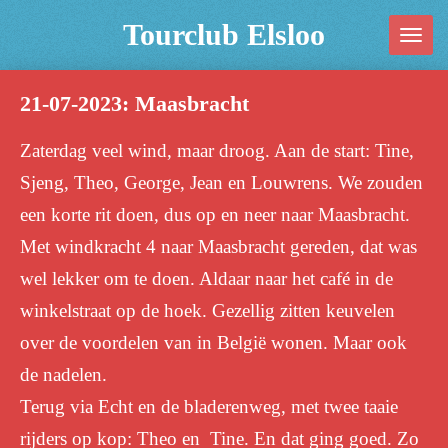
Ga
Tourclub Elsloo
direct
naar
21-07-2023: Maasbracht
de
hoofdinhoud
Zaterdag veel wind, maar droog. Aan de start: Tine,
Sjeng, Theo,
George, Jean en Louwrens. We zouden
een korte rit doen, dus op en neer
naar Maasbracht.
Met windkracht 4 naar Maasbracht gereden, dat was
wel lekker om te doen.
Aldaar naar het café in de
winkelstraat op de hoek. Gezellig zitten
keuvelen
over de voordelen van in België wonen. Maar ook
de nadelen.
Terug via Echt en de bladerenweg, met twee taaie
rijders op kop: Theo en
Tine. En dat ging goed. Zo