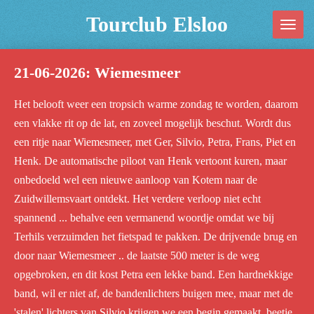
Ga
Tourclub Elsloo
direct
naar
21-06-2026: Wiemesmeer
de
hoofdinhoud
Het belooft weer een tropsich warme zondag te worden, daarom
een vlakke rit op de lat, en zoveel mogelijk beschut. Wordt dus
een ritje naar Wiemesmeer, met Ger, Silvio, Petra, Frans, Piet en
Henk. De automatische piloot van Henk vertoont kuren, maar
onbedoeld wel een nieuwe aanloop van Kotem naar de
Zuidwillemsvaart ontdekt. Het verdere verloop niet echt
spannend ... behalve een vermanend woordje omdat we bij
Terhils verzuimden het fietspad te pakken. De drijvende brug en
door naar Wiemesmeer .. de laatste 500 meter is de weg
opgebroken, en dit kost Petra een lekke band. Een hardnekkige
band, wil er niet af, de bandenlichters buigen mee, maar met de
'stalen' lichters van Silvio krijgen we een begin gemaakt, beetje