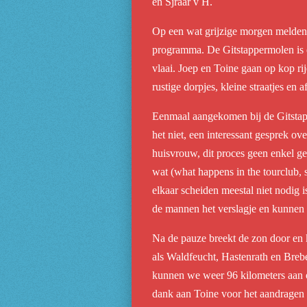
en Sjraar v H.
Op een wat grijzige morgen melden 
programma. De Gitstappermolen is e
vlaai. Joep en Toine gaan op kop r
rustige dorpjes, kleine straatjes en 
Eenmaal aangekomen bij de Gitstappe
het niet, een interessant gesprek ov
huisvrouw, dit proces geen enkel g
wat (what happens in the tourclub, 
elkaar scheiden meestal niet nodig 
de mannen het verslagje en kunnen 
Na de pauze breekt de zon door en k
als Waldfeucht, Hastenrath en Brebe
kunnen we weer 96 kilometers aan on
dank aan Toine voor het aandragen 