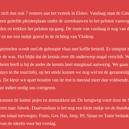
zich dan ook 7 renners aan het vertrek in Elsloo. Vandaag staat de Gi
en geliefde pleisterplaats onder de zoetekauwen in het peloton vanweg
ijden en trekken het peloton op gang. De route van vandaag is nog van 
af en toe een stukje gravel in de richting van Vlodrop.
rmolen wordt snel de gehoopte vlaai met koffie besteld. Er ontspint z
er de was. Het blijkt dat de kennis over dit onderwerp nogal verschilt. 
eheim heeft is bij de ander de kennis heel marginaal aanwezig. We gaa
stays in the tourclub), op het einde komen we nog wel tot de gezamenlij
is. De kleur wit apart houden van de rest is meestal meer dan voldoende
ze indien nodig ons corrigeren.
unnen de laatste jasjes en armstukken uit. De terugweg voert door de Se
ren naar Jabeek. Daarvandaan is het nog een klein stukje tot de thuisbas
s totaal toevoegen. Frans, Ger, Har, Joep, Pé, Sjraar en Toine bedankt
van de ideeën voor het verslag.