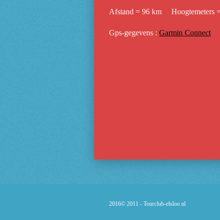
Afstand = 96 km Hoogtemeters 
Gps-gegevens :
Garmin Connect
2016© 2011 -
Tourclub-elsloo.nl