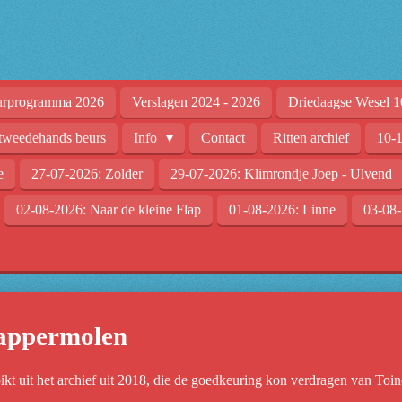
arprogramma 2026
Verslagen 2024 - 2026
Driedaagse Wesel 1
tweedehands beurs
Info
Contact
Ritten archief
10-1
e
27-07-2026: Zolder
29-07-2026: Klimrondje Joep - Ulvend
02-08-2026: Naar de kleine Flap
01-08-2026: Linne
03-08-
tappermolen
ikt uit het archief uit 2018, die de goedkeuring kon verdragen van Toi