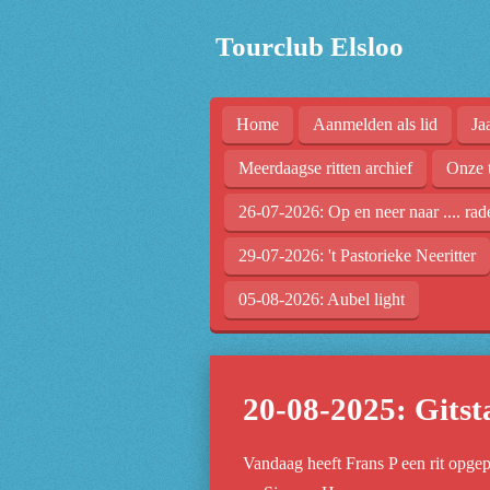
Ga
Tourclub Elsloo
direct
naar
de
Home
Aanmelden als lid
Ja
hoofdinhoud
Meerdaagse ritten archief
Onze 
26-07-2026: Op en neer naar .... rad
29-07-2026: 't Pastorieke Neeritter
05-08-2026: Aubel light
20-08-2025: Gits
Vandaag heeft Frans P een rit opgep