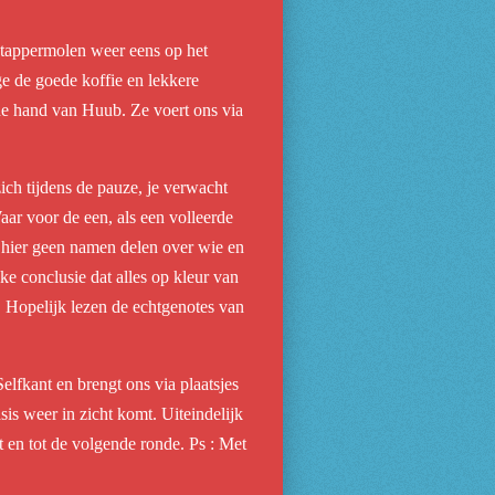
tstappermolen weer eens op het
e de goede koffie en lekkere
de hand van Huub. Ze voert ons via
ich tijdens de pauze, je verwacht
Waar voor de een, als een volleerde
n hier geen namen delen over wie en
ke conclusie dat alles op kleur van
. Hopelijk lezen de echtgenotes van
lfkant en brengt ons via plaatsjes
is weer in zicht komt. Uiteindelijk
 en tot de volgende ronde. Ps : Met