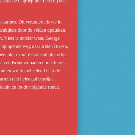
 als de C groep niet fietst hij een
 charmes. Dit verandert als we in
enbijters door de velden opduiken.
en. Niets is minder waar, George
a de oplopende weg naar Alden Biesen,
edanken voor de consumptie is het
alken en Besemer naderen met hierna
 kunnen we freewheelend naar de
armin niet helemaal begrijpt.
dankt en tot de volgende ronde.