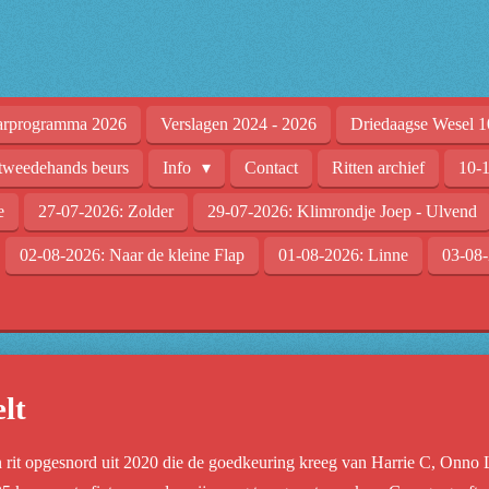
arprogramma 2026
Verslagen 2024 - 2026
Driedaagse Wesel 1
tweedehands beurs
Info
Contact
Ritten archief
10-1
e
27-07-2026: Zolder
29-07-2026: Klimrondje Joep - Ulvend
02-08-2026: Naar de kleine Flap
01-08-2026: Linne
03-08-
lt
it opgesnord uit 2020 die de goedkeuring kreeg van Harrie C, Onno 