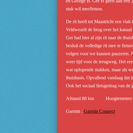
en George B. Ger H geeft aan een 25
stuk wil meefietsen.
De rit heeft tot Maastricht een vlak
Veldwezelt de brug over het kanaal
Ger had hier al zijn rit naar de thu
besluit de volledige rit mee te fiet
volgen voor we kunnen pauzeren. N
weer tijd voor de terugweg. Het eer
wat oplopende stukken, maar als we
thuisbasis. Opvallend vandaag dat i
Ook het sociaal fietsgedrag van de
Afstand 88 km Hoogtemeters 
Garmin :
Garmin Connect