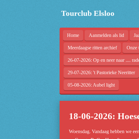
Ga
Tourclub Elsloo
direct
naar
de
Home
Aanmelden als lid
Ja
hoofdinhoud
Meerdaagse ritten archief
Onze 
26-07-2026: Op en neer naar .... rad
29-07-2026: 't Pastorieke Neeritter
05-08-2026: Aubel light
18-06-2026: Hoese
Woensdag. Vandaag hebben we een r