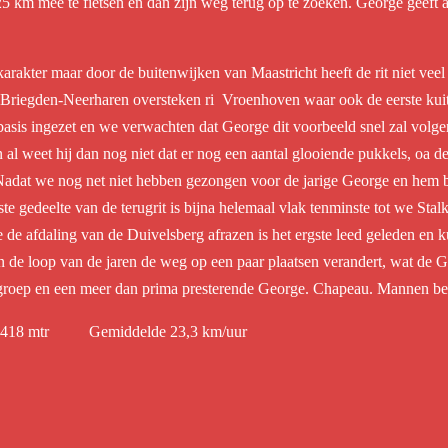
 km mee te fietsen en dan zijn weg terug op te zoeken. George geeft aan
 karakter maar door de buitenwijken van Maastricht heeft de rit niet veel
 Briegden-Neerharen oversteken ri Vroenhoven waar ook de eerste kuit
isbasis ingezet en we verwachten dat George dit voorbeeld snel zal volg
sen al weet hij dan nog niet dat er nog een aantal glooiende pukkels, o
adat we nog net niet hebben gezongen voor de jarige George en hem b
ste gedeelte van de terugrit is bijna helemaal vlak tenminste tot we St
 de afdaling van de Duivelsberg afrazen is het ergste leed geleden en
n de loop van de jaren de weg op een paar plaatsen verandert, wat de G
 groep en een meer dan prima presterende George. Chapeau. Mannen be
418 mtr Gemiddelde 23,3 km/uur