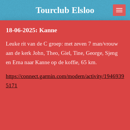
Ga
Tourclub Elsloo
direct
naar
18-06-2025: Kanne
de
hoofdinhoud
Leuke rit van de C groep: met zeven 7 man/vrouw
aan de kerk John, Theo, Giel, Tine, George, Sjeng
en Erna naar Kanne op de koffie, 65 km.
https://connect.garmin.com/modern/activity/1946939
5171