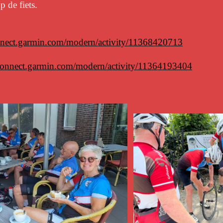
 de fiets.
onnect.garmin.com/modern/activity/11368420713
/connect.garmin.com/modern/activity/11364193404