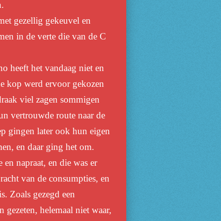
n.
met gezellig gekeuvel en
men in de verte die van de C
no heeft
het vandaag niet
en
de kop werd ervoor gekozen
draak viel zagen sommigen
hun vertrouwde route naar de
oep gingen
later ook
hun eigen
en, en daar ging het om.
e en napraat, en die was er
racht van de consumpties, en
s. Zoals gezegd een
 gezeten, helemaal niet waar,