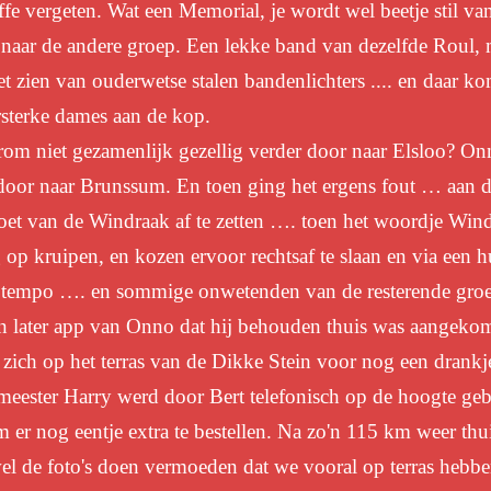
ffe vergeten. Wat een Memorial, je wordt wel beetje stil va
naar de andere groep. Een lekke band van dezelfde Roul, 
 zien van ouderwetse stalen bandenlichters .... en daar ko
ersterke dames aan de kop.
rom niet gezamenlijk gezellig verder door naar
E
lsloo? On
door naar Brunssum. En toen ging het
ergens
fout … aan 
oet van de
W
indraak af te zetten …. toen het woordje
W
in
g op
kruipen, en kozen ervoor rechtsaf te slaan en via een 
en tempo …. en sommige onwetenden van de resterende gr
 later app van Onno dat hij behouden thuis was aangekom
 zich o
p het terras
van de Dikke Stein voor
nog een
drankj
eester Harry werd door Bert telefonisch op de hoogte geb
er nog eentje extra te bestellen.
Na zo'n
115 km weer thui
l de foto's doen vermoeden dat we vooral op terras hebben