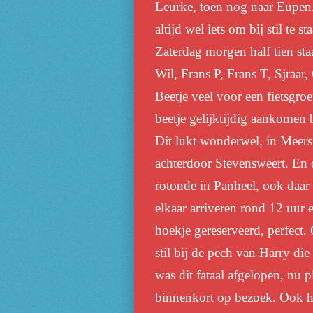
Leurke, toen nog naar Eupen. 
altijd wel iets om bij stil te
Zaterdag morgen half tien sta
Wil, Frans P, Frans T, Sjraar
Beetje veel voor een fietsgr
beetje gelijktijdig aankomen b
Dit lukt wonderwel, in Meers
achterdoor Stevensweert. En 
rotonde in Panheel, ook daar 
elkaar arriveren rond 12 uur
hoekje gereserveerd, perfect.
stil bij de pech van Harry di
was dit fataal afgelopen, nu 
binnenkort op bezoek. Ook hor