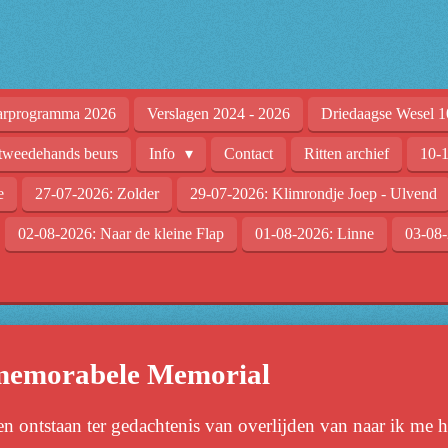
arprogramma 2026
Verslagen 2024 - 2026
Driedaagse Wesel 1
tweedehands beurs
Info
Contact
Ritten archief
10-1
e
27-07-2026: Zolder
29-07-2026: Klimrondje Joep - Ulvend
02-08-2026: Naar de kleine Flap
01-08-2026: Linne
03-08-
 memorabele Memorial
en ontstaan ter gedachtenis van overlijden van naar ik me 