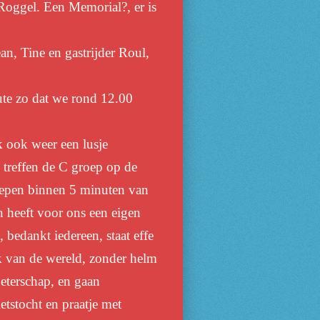
 Roggel. Een Memorial?, er is
an, Tine en gastrijder Roul,
ute zo dat we rond 12.00
k ook weer een lusje
 treffen de C groep op de
groepen binnen 5 minuten van
n heeft voor ons een eigen
bedankt iedereen, staat effe
uk van de wereld, zonder helm
beterschap, en gaan
etstocht en praatje met