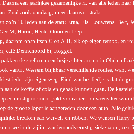
Daarna een jaarlijkse gezamenlijke rit van alle leden naar
 staan. Zoals ook vandaag, meer daarover straks.
an zo’n 16 leden aan de start: Erna, Els, Louwrens, Bert, Je
, Ger M, Harrie, Henk, Onno en Joep.
oep, daarom opsplitsen C en A-B, elk op eigen tempo, en ro
ij café
Dennenoord bij Roggel.
 pakken de snelleren een lusje achterom, en in Ohé en Laa
ook vanuit Wessem blijkbaar verschillende routes, want we
kiest ieder zijn eigen weg. Eind van het liedje is dat de 
 en aan de koffie of cola en gebak kunnen gaan.
De kastelei
 Op een rustig moment pakt voorzitter Louwrens het woord, 
e op de groene loper is aangereden door een auto. Alle gel
pijnlijke breuken aan wervels en ribben. We wensen Harry 
en we in de zijlijn van iemands ernstig zieke zoon, een fi