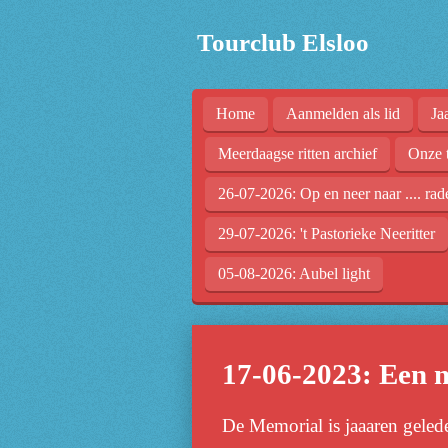
Ga
Tourclub Elsloo
direct
naar
de
Home
Aanmelden als lid
Ja
hoofdinhoud
Meerdaagse ritten archief
Onze 
26-07-2026: Op en neer naar .... rad
29-07-2026: 't Pastorieke Neeritter
05-08-2026: Aubel light
17-06-2023: Een
De Memorial is j
aaaren geled