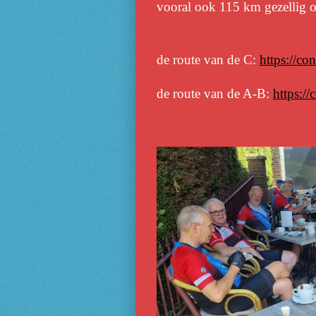
vooral ook 115 km gezellig op
de route van de C:
https://c
de route van de A-B:
https:/