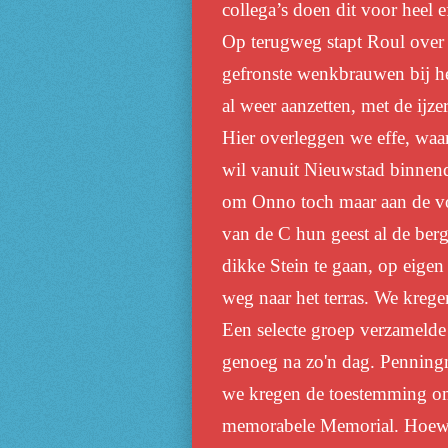
collega’s doen dit voor heel e
Op terugweg stapt Roul over 
gefronste wenkbrauwen bij het
al weer aanzetten, met de ijz
Hier overleggen we effe, waa
wil vanuit
N
ieuwstad binnen
om
O
nno toch maar aan de v
van de C hun geest al
de ber
dikke Stein te gaan, op eig
weg naar het terras.
We kregen
Een selecte groep verzamelde
genoeg na zo'n dag. Penningm
we kregen de toestemming om 
memorabele
M
emorial. Hoewe