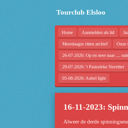
Ga
Tourclub Elsloo
direct
naar
de
Home
Aanmelden als lid
Ja
hoofdinhoud
Meerdaagse ritten archief
Onze 
26-07-2026: Op en neer naar .... rad
29-07-2026: 't Pastorieke Neeritter
05-08-2026: Aubel light
16-11-2023: Spin
Alweer de derde spinningsessi