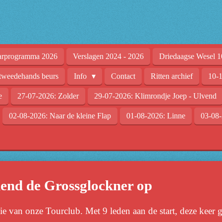
arprogramma 2026
Verslagen 2024 - 2026
Driedaagse Wesel 1
tweedehands beurs
Info
Contact
Ritten archief
10-1
e
27-07-2026: Zolder
29-07-2026: Klimrondje Joep - Ulvend
02-08-2026: Naar de kleine Flap
01-08-2026: Linne
03-08-
nend de Grossglockner op
e van onze Tourclub. Met 9 leden aan de start, deze keer 