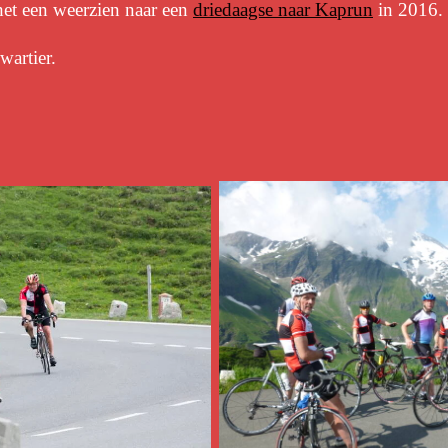
et een weerzien naar een
driedaagse naar Kaprun
in 2016.
wartier.