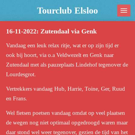
Ga
Tourclub Elsloo
direct
naar
16-11-2022: Zutendaal via Genk
de
hoofdinhoud
Vandaag een leuk relax ritje, wat er op zijn tijd er
ook bij hoort, via o.a Veldwezelt en Genk naar
Zutendaal met als pauzeplaats Lindehof tegenover de
Lourdesgrot.
Vertrekkers vandaag Hub, Harrie, Toine, Ger, Ruud
en Frans.
Wel fietsen poetsen vandaag omdat op veel plaatsen
de wegen nog niet optimaal opgedroogd waren maar
daar stond wel weer tegenover, gezien de tijd van het