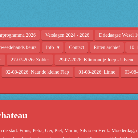
arprogramma 2026
Verslagen 2024 - 2026
Driedaagse Wesel 1
tweedehands beurs
Info
Contact
Ritten archief
10-1
e
27-07-2026: Zolder
29-07-2026: Klimrondje Joep - Ulvend
02-08-2026: Naar de kleine Flap
01-08-2026: Linne
03-08-
chateau
e start: Frans, Petra, Ger, Piet, Martin, Silvio en Henk. Moederdag, 