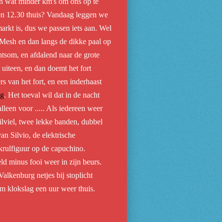
 en wat minder km's om ons op te
 en 12.30 thuis? Vandaag leggen we
arkt is, dus we passen iets aan. Wel
Mesh en dan langs de dikke paal op
tsom, en afdalend naar de grote
uiteen, en dan doemt het fort
van het fort, en een inderhaast
ng
. Het toeval wil dat in de nacht
lleen voor ..... Als iedereen weer
tilviel, twee lekke banden, dubbel
an Silvio, de elektrische
krulfiguur op de capuchino.
d minus fooi weer in zijn beurs.
lkenburg netjes bij stoplicht
m klokslag een uur weer thuis.