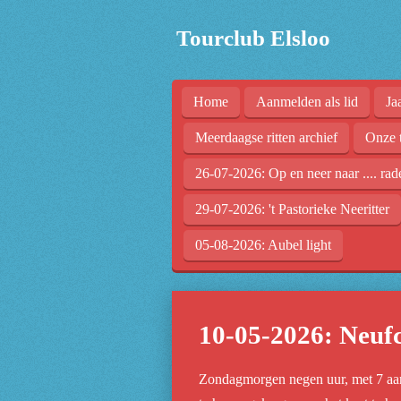
Ga
Tourclub Elsloo
direct
naar
de
Home
Aanmelden als lid
Ja
hoofdinhoud
Meerdaagse ritten archief
Onze 
26-07-2026: Op en neer naar .... rad
29-07-2026: 't Pastorieke Neeritter
05-08-2026: Aubel light
10-05-2026: Neuf
Zondagmorgen negen uur, met 7 aan d