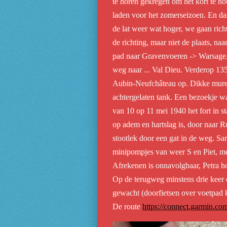
te horen gekregen om het kort te ho
laden voor het zomerseizoen. En da
de lat weer wat hoger, we gaan rich
de richting, maar niet de plaats, naa
pad naar Gravenvoeren -> Warsage, 
weg naar ... Val Dieu. Verderop 135
Aubin-Neufchâteau op. Dikke muren
achtergelaten tank. Een bezoekje w
van 10 op 11 mei 1940 het fort in st
op adem en hartslag is, door naar Ru
stootlek door een gat in de weg. Sa
minipompjes van weer S en Piet, me
Afrekenen is onnavolgbaar, Petra ho
Op de terugweg minstens drie keer 
gewacht (doorfietsen over voetpad 
De route
https://connect.garmin.co