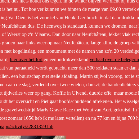
uden, dus niets houdt ons tegen. In de winter blijven we dicht bij huis
t is het nu. Tot hoe ver kunnen we binnen de marge van 09.00 vertrek
ting Val Dieu, is het voorstel van Henk. Ger bracht in dat daar drukke m
r
Neufchâteau dus. De heenweg is standaard, kunnen we dromen, naar 
of Weerst op z'n Vlaams. Dan door naar Neufchâteau, lekker vlak rech
 graden naar links weer op naar Neufchâteau, lange klim, de groep valt 
 met kogelinslag, een monument met de namen van zo'n 20 verdedigers 
aard,
hier over het fort
en een indrukwekkend
verhaal over de belegeri
aat van paraatheid wordt gebracht, meer dan 500 soldaten staan er dan a
llen, een buurtschap met steile afdaling. Martin stijlvol voorop, tot ie s
men aan de slag, verdeeld over twee wielen, dankzij de bandenlichters v
t tijdverlies weer op gang. Koffie in Ulvend, duurde effe, maar mooie 
udt het overzicht en Piet gaat hoofdschuddend afrekenen. Het wisselgel
de gravelwedstrijd Marly Grave Race met Wout van Aert, gekruisd. In Va
kost zomaar 165€ heb ik me laten vertellen) en na 77 km en bijna 700 h
m/app/activity/22831359156