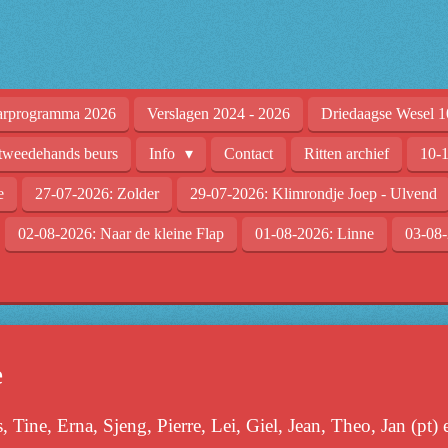
arprogramma 2026
Verslagen 2024 - 2026
Driedaagse Wesel 1
tweedehands beurs
Info
Contact
Ritten archief
10-1
e
27-07-2026: Zolder
29-07-2026: Klimrondje Joep - Ulvend
02-08-2026: Naar de kleine Flap
01-08-2026: Linne
03-08-
e
Tine, Erna, Sjeng, Pierre, Lei, Giel, Jean, Theo, Jan (pt