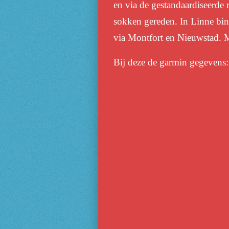
en via de gestandaardiseerde 
sokken gereden. In Linne bin
via Montfort en Nieuwstad. M
Bij deze de garmin gegeven