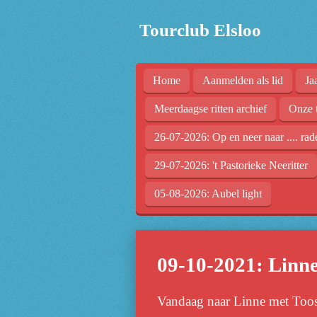
Ga
Tourclub Elsloo
direct
naar
de
Home
Aanmelden als lid
Ja
hoofdinhoud
Meerdaagse ritten archief
Onze 
26-07-2026: Op en neer naar .... rad
29-07-2026: 't Pastorieke Neeritter
05-08-2026: Aubel light
09-10-2021: Linn
Vandaag naar Linne met Toos, 