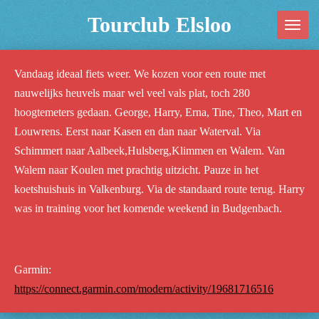
Ga
Tourclub Elsloo
direct
naar
de
Vandaag ideaal fiets weer. We kozen voor een route met
hoofdinhoud
nauwelijks heuvels maar wel veel vals plat, toch 280
hoogtemeters gedaan. George, Harry, Erna, Tine, Theo, Mart en
Louwrens. Eerst naar Kasen en dan naar Waterval. Via
Schimmert naar Aalbeek,Hulsberg,Klimmen en Walem. Van
Walem naar Koulen met prachtig uitzicht. Pauze in het
koetshuishuis in Valkenburg. Via de standaard route terug. Harry
was in training voor het komende weekend in Budgenbach.
Garmin:
https://connect.garmin.com/modern/activity/19681716516