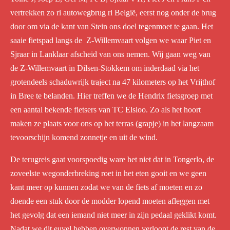
vertrekken zo ri autowegbrug ri België, eerst nog onder de brug
door om via de kant van Stein ons doel tegenmoet te gaan. Het
saaie fietspad langs de Z-Willemvaart volgen we waar Piet en
Sjraar in Lanklaar afscheid van ons nemen. Wij gaan weg van
de Z-Willemvaart in Dilsen-Stokkem om inderdaad via het
grotendeels schaduwrijk traject na 47 kilometers op het Vrijthof
in Bree te belanden. Hier treffen we de Hendrix fietsgroep met
een aantal bekende fietsers van TC Elsloo. Zo als het hoort
maken ze plaats voor ons op het terras (grapje) in het langzaam
tevoorschijn komend zonnetje en uit de wind.
De terugreis gaat voorspoedig ware het niet dat in Tongerlo, de
zoveelste wegonderbreking roet in het eten gooit en we geen
kant meer op kunnen zodat we van de fiets af moeten en zo
doende een stuk door de modder lopend moeten afleggen met
het gevolg dat een iemand niet meer in zijn pedaal geklikt komt.
Nadat we dit euvel hebben overwonnen verloopt de rest van de