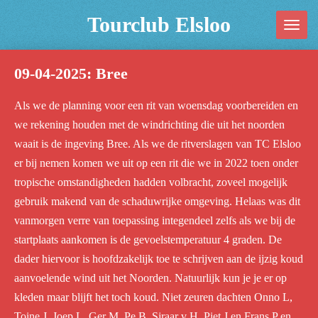
Ga
Tourclub Elsloo
direct
naar
09-04-2025: Bree
de
hoofdinhoud
Als we de planning voor een rit van woensdag voorbereiden en
we rekening houden met de windrichting die uit het noorden
waait is de ingeving Bree. Als we de ritverslagen van TC Elsloo
er bij nemen komen we uit op een rit die we in 2022 toen onder
tropische omstandigheden hadden volbracht, zoveel mogelijk
gebruik makend van de schaduwrijke omgeving. Helaas was dit
vanmorgen verre van toepassing integendeel zelfs als we bij de
startplaats aankomen is de gevoelstemperatuur 4 graden. De
dader hiervoor is hoofdzakelijk toe te schrijven aan de ijzig koud
aanvoelende wind uit het Noorden. Natuurlijk kun je je er op
kleden maar blijft het toch koud. Niet zeuren dachten Onno L,
Toine J, Joep L, Ger M, Pe B, Sjraar v H, Piet J en Frans P en