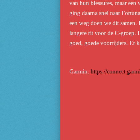
van hun blessures, maar een w
ging daarna snel naar Fortun
een weg doen we dit samen. I
langere rit voor de C-groep.
goed, goede voorrijders. Er k
Garmin:
https://connect.gar