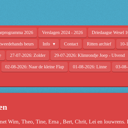
arprogramma 2026
Verslagen 2024 - 2026
Driedaagse Wesel 1
tweedehands beurs
Info
Contact
Ritten archief
10-1
e
27-07-2026: Zolder
29-07-2026: Klimrondje Joep - Ulvend
02-08-2026: Naar de kleine Flap
01-08-2026: Linne
03-08-
en
et Wim, Theo, Tine, Erna , Bert, Chrit, Lei en louwrens. L