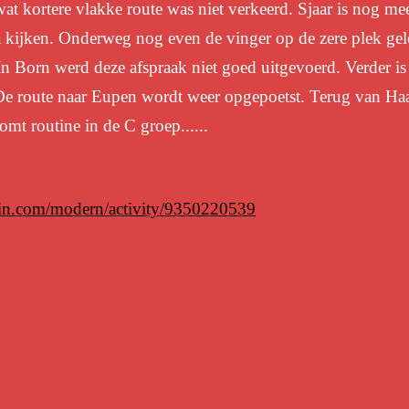
at kortere vlakke route was niet verkeerd. Sjaar is nog m
a kijken. Onderweg nog even de vinger op de zere plek gel
n Born werd deze afspraak niet goed uitgevoerd. Verder is
 De route naar Eupen wordt weer opgepoetst. Terug van Haa
omt routine in de C groep......
min.com/modern/activity/9350220539