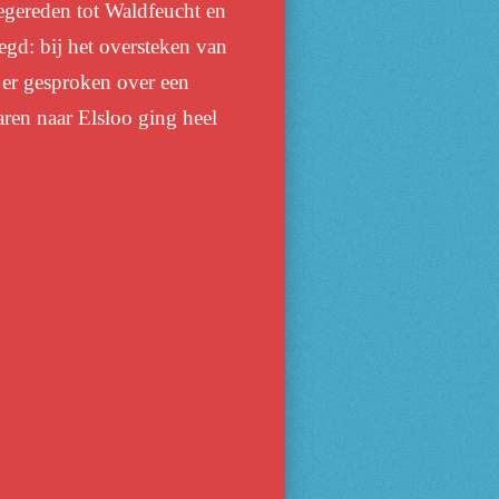
eegereden tot Waldfeucht en
egd: bij het oversteken van
 er gesproken over een
ren naar Elsloo ging heel