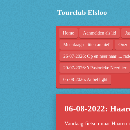
Ga
Tourclub Elsloo
direct
naar
de
Home
Aanmelden als lid
Ja
hoofdinhoud
Meerdaagse ritten archief
Onze 
26-07-2026: Op en neer naar .... rad
29-07-2026: 't Pastorieke Neeritter
05-08-2026: Aubel light
06-08-2022: Haar
Vandaag fietsen naar Haaren m