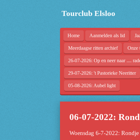
Ga
Tourclub Elsloo
direct
naar
de
Home
Aanmelden als lid
Ja
hoofdinhoud
Meerdaagse ritten archief
Onze 
26-07-2026: Op en neer naar .... rad
29-07-2026: 't Pastorieke Neeritter
05-08-2026: Aubel light
06-07-2022: Ron
Woensdag 6-7-2022: Rondje