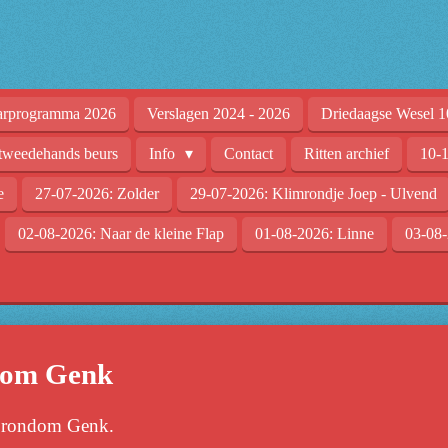
arprogramma 2026
Verslagen 2024 - 2026
Driedaagse Wesel 1
tweedehands beurs
Info
Contact
Ritten archief
10-1
e
27-07-2026: Zolder
29-07-2026: Klimrondje Joep - Ulvend
02-08-2026: Naar de kleine Flap
01-08-2026: Linne
03-08-
dom Genk
 rondom Genk.