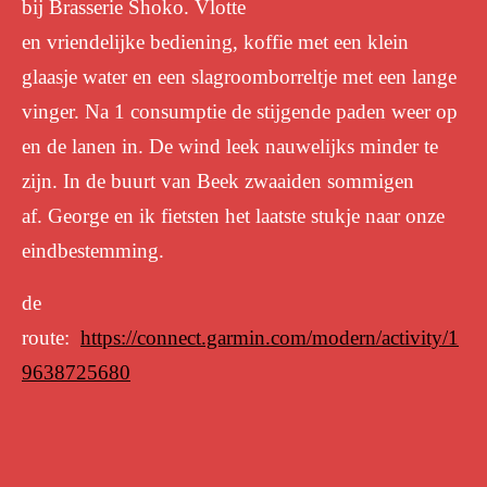
bij Brasserie Shoko
. Vlotte
en
vriendelijke
bediening, koffie met een klein
glaasje water en een slagroomborreltje met een lange
vinger. Na 1 consumptie de
s
tijgende paden weer op
en de lanen in.
De wind leek nauwelijks minder te
zijn.
In de buurt van Beek zwaaiden sommigen
af
.
George en ik
f
ietsten het laatste stukje naar onze
eindbestemming.
de
route:
https://connect.garmin.com/modern/activity/1
9638725680