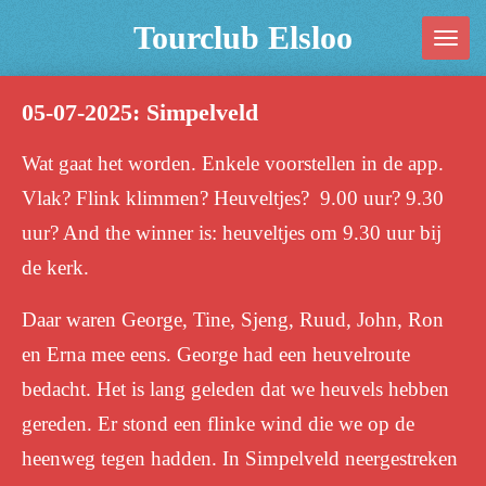
Ga
Tourclub Elsloo
direct
naar
05-07-2025: Simpelveld
de
hoofdinhoud
Wat gaat het worde
n. E
nkele
voorstellen in de app.
Vlak? Flink klimmen? Heuveltjes? 9.00 uur? 9.30
uur? And the winner is: heuveltjes om 9.30 uur
bij
de kerk.
Daar waren
George, Tine, Sjeng, Ruud, John, Ron
en Erna
mee eens.
George had een
heuvel
route
bedacht. Het is lang geleden dat we heuvels hebben
gereden. Er stond een flinke wind die we op de
heenweg tegen hadden.
In Simpelveld neergestreken