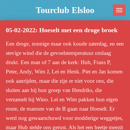
Ga
Tourclub Elsloo
direct
naar
05-02-2022: Hoeselt met een droge broek
de
hoofdinhoud
Een droge, zonnige maar ook koude zaterdag, en een
stevige wind die de gevoelstemperatuur omlaag
drukt. Een man of 7 aan de kerk: Hub, Frans P,
Peter, Andy, Wim J, Lei en Henk. Piet en Jan komen
ook aanrijden, maar die zijn er niet voor ons, die
sluiten aan bij hun groep van Hendriks, die
verzamelt bij Wino. Lei en Wim pakken hun eigen
route, de mannen van de B gaan naar Hoeselt. Er
werd nog gewaarschuwd voor modderige weggetjes,
maar Hub stelde ons gerust. Als het een beetje meezit