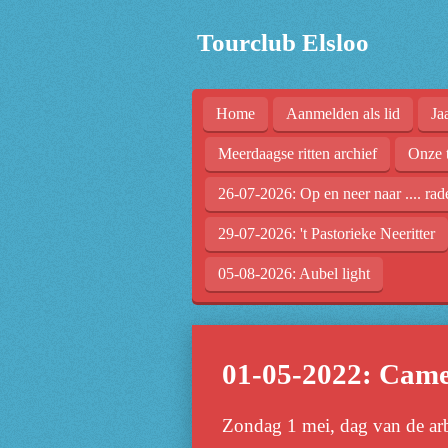
Ga
Tourclub Elsloo
direct
naar
de
Home
Aanmelden als lid
Ja
hoofdinhoud
Meerdaagse ritten archief
Onze 
26-07-2026: Op en neer naar .... rad
29-07-2026: 't Pastorieke Neeritter
05-08-2026: Aubel light
01-05-2022: Came
Zondag 1 mei, dag van de arb