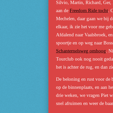
Silvio, Martin, Richard, Ger,
aan de
Freedom Ride tocht
. 
Mechelen, daar gaan we bij de
elkaar, ik zie het voor me gebe
Afdalend naar Vaalsbroek, en
spoortje en op weg naar Boss
Schanternelsweg omhoog
. N
Tourclub ook nog nooit gedaan
het is achter de rug, en dan zi
De beloning en rust voor de b
op de binnenplaats, en aan het
drie weken, we vragen Piet wa
snel afruimen en weer de baa