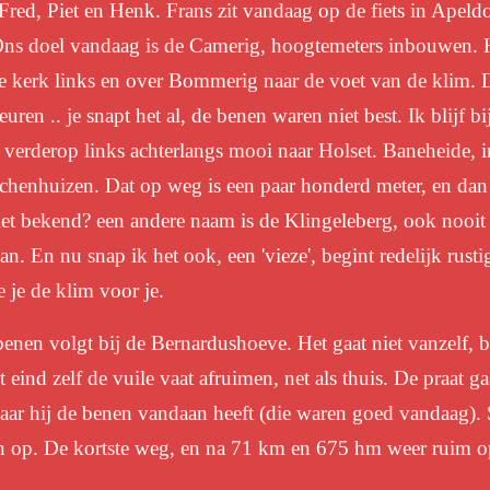
 Fred, Piet en Henk. Frans zit vandaag op de fiets in Apeldo
Ons doel vandaag is de Camerig, hoogtemeters inbouwen. H
 kerk links en over Bommerig naar de voet van de klim. Da
uren .. je snapt het al, de benen waren niet best. Ik blijf bi
 verderop links achterlangs mooi naar Holset. Baneheide, 
chenhuizen. Dat op weg is een paar honderd meter, en dan
iet bekend? een andere naam is de Klingeleberg, ook nooi
. En nu snap ik het ook, een 'vieze', begint redelijk rusti
e je de klim voor je.
enen volgt bij de Bernardushoeve. Het gaat niet vanzelf, be
 eind zelf de vuile vaat afruimen, net als thuis. De praat g
ar hij de benen vandaan heeft (die waren goed vandaag). Si
n op. De kortste weg, en na 71 km en 675 hm weer ruim op