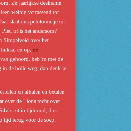
orn, z'n jaarlijkse deelname
een weinig verrassend tot
ar slaat ons pelotonnetje uit
j Piet, of is het andersom?
in Simpelveld over het
 linksaf en op,
de
t van gehoord, heb 'm met de
g in de holle weg, dan denk je
stellen en afhalen en betalen
aat over de Lions tocht over
lvio zit in tijdnood, dus
 tijd terug voor de soep.