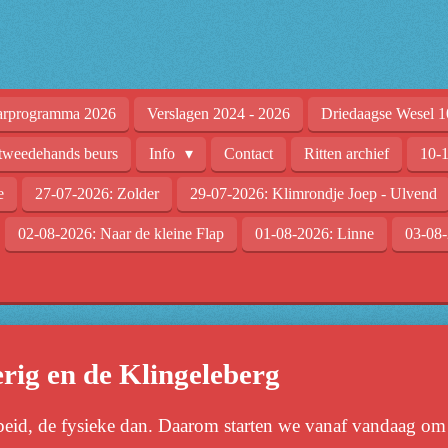
arprogramma 2026
Verslagen 2024 - 2026
Driedaagse Wesel 1
tweedehands beurs
Info
Contact
Ritten archief
10-1
e
27-07-2026: Zolder
29-07-2026: Klimrondje Joep - Ulvend
02-08-2026: Naar de kleine Flap
01-08-2026: Linne
03-08-
rig en de Klingeleberg
eid, de fysieke dan. Daarom starten we vanaf vandaag om 